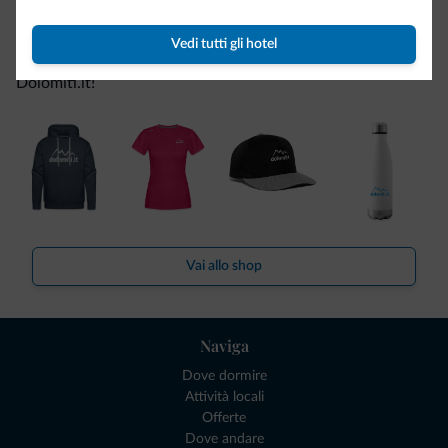
Be Original, scopri la nuova collezione
Vedi tutti gli hotel
Ce l'avete chiesto in tanti. Ecco la nuova collezione firmata
Dolomiti.it!
Vai allo shop
Naviga
Dove dormire
Attività locali
Offerte
Dove andare