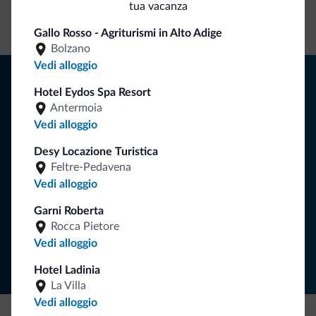
tua vacanza
diretto
vantaggiose
vincolanti
Gallo Rosso - Agriturismi in Alto Adige
Bolzano
Vedi alloggio
Consigli dalle Dolomiti
Hotel Eydos Spa Resort
Riceverai informazioni, offerte esclusive e news per la tua
Antermoia
vacanza nelle Dolomiti.
Vedi alloggio
Desy Locazione Turistica
Feltre-Pedavena
ISCRIVITI ALLA NEWSLETTER
Vedi alloggio
Garni Roberta
Segui Dolomiti.it
Rocca Pietore
Vedi alloggio
Hotel Ladinia
La Villa
Vedi alloggio