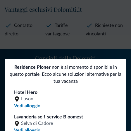
Vantaggi esclusivi Dolomiti.it
Contatto
Tariffe
Richieste non
diretto
vantaggiose
vincolanti
Consigli dalle Dolomiti
Residence Ploner
non è al momento disponibile in
Riceverai informazioni, offerte esclusive e news per la tua
questo portale. Ecco alcune soluzioni alternative per la
vacanza nelle Dolomiti.
tua vacanza
Hotel Herol
Luson
ISCRIVITI ALLA NEWSLETTER
Vedi alloggio
Lavanderia self-service Bloomest
Segui Dolomiti.it
Selva di Cadore
Vedi alloggio