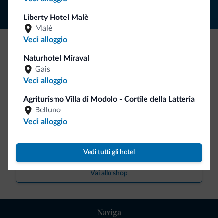
Liberty Hotel Malè
Malè
Vedi alloggio
Be Original, scopri la nuova collezione
Naturhotel Miraval
Gais
Ce l'avete chiesto in tanti. Ecco la nuova collezione firmata
Vedi alloggio
Dolomiti.it!
Agriturismo Villa di Modolo - Cortile della Latteria
Belluno
Vedi alloggio
Vedi tutti gli hotel
Vai allo shop
Naviga