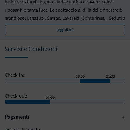
bellezze naturali: legno di larice antico e rovere, colori
riposanti e tanta luce. Lo spettacolo al di là delle finestre è
grandioso: Lagazuoi, Setsas, Lavarela, Conturines... Seduti a
tavola per la colazione, il panorama, fuori, sembra un
Leggi di più
avvincente film. Che non ci si stanca mai di guardare!
Servizi e Condizioni
Check-in:
15:00
21:00
Check-out:
09:00
Pagamenti
Carta di credito