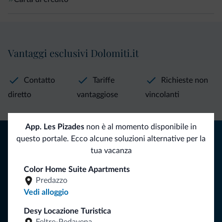
Vantaggi esclusivi Dolomiti.it
Contatto
Tariffe
Richieste non
diretto
vantaggiose
vincolanti
App. Les Pizades
non è al momento disponibile in
Consigli dalle Dolomiti
questo portale. Ecco alcune soluzioni alternative per la
tua vacanza
Riceverai informazioni, offerte esclusive e news per la tua
vacanza nelle Dolomiti.
Color Home Suite Apartments
Predazzo
Vedi alloggio
ISCRIVITI ALLA NEWSLETTER
Desy Locazione Turistica