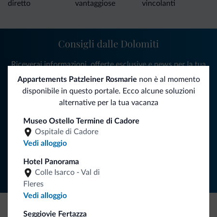
diretto
vantaggiose
vincolanti
Consigli dalle Dolomiti
Riceverai informazioni, offerte esclusive e news per la tua
vacanza nelle Dolomiti.
Appartements Patzleiner Rosmarie
non è al momento
disponibile in questo portale. Ecco alcune soluzioni
alternative per la tua vacanza
ISCRIVITI ALLA NEWSLETTER
Museo Ostello Termine di Cadore
Ospitale di Cadore
Vedi alloggio
Segui Dolomiti.it
Hotel Panorama
Colle Isarco - Val di
Fleres
Vedi alloggio
Seggiovie Fertazza