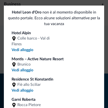
Business
Hotel Leon d'Oro
non è al momento disponibile in
Sala congressi
questo portale. Ecco alcune soluzioni alternative per la
tua vacanza
Hotel Alpin
Colle Isarco - Val di
Vantaggi esclusivi Dolomiti.it
Fleres
Vedi alloggio
Contatto
Tariffe
Richieste non
Montis – Active Nature Resort
diretto
vantaggiose
vincolanti
Brunico
Vedi alloggio
Residence St Konstantin
Consigli dalle Dolomiti
Fiè allo Sciliar
Vedi alloggio
Riceverai informazioni, offerte esclusive e news per la tua
vacanza nelle Dolomiti.
Garni Roberta
Rocca Pietore