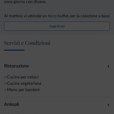
zona giorno con divano.
Al mattino vi attende un ricco buffet per la colazione a base
di pane, torte e marmellate fatte in casa utilizzando la
Leggi di più
frutta del giardino. Potrete gustare la colazione in giardino
nelle giornate di sole.
Servizi e Condizioni
Questo bed & breakfast si trova a 5 minuti di auto
dall'autostrada A22 e circa 30 minuti dal Lago di Garda. Su
richiesta, potrete partecipare a visite guidate dei vasti
Ristorazione
giardini.
Cucina per celiaci
Cucina vegetariana
Menu per bambini
Animali