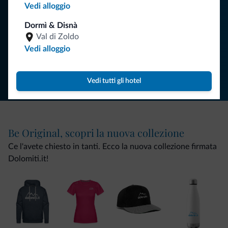
Vedi alloggio
ISCRIVITI ALLA NEWSLETTER
Dormì & Disnà
Val di Zoldo
Vedi alloggio
Segui Dolomiti.it
Vedi tutti gli hotel
Be Original, scopri la nuova collezione
Ce l'avete chiesto in tanti. Ecco la nuova collezione firmata
Dolomiti.it!