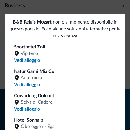
Business
Sala congressi
B&B Relais Mozart
non è al momento disponibile in
questo portale. Ecco alcune soluzioni alternative per la
tua vacanza
Sporthotel Zoll
Vantaggi esclusivi Dolomiti.it
Vipiteno
Vedi alloggio
Contatto
Tariffe
Richieste non
Natur Garni Mia Cô
diretto
vantaggiose
vincolanti
Antermoia
Vedi alloggio
Coworking Dolomiti
Consigli dalle Dolomiti
Selva di Cadore
Vedi alloggio
Riceverai informazioni, offerte esclusive e news per la tua
vacanza nelle Dolomiti.
Hotel Sonnalp
Obereggen - Ega