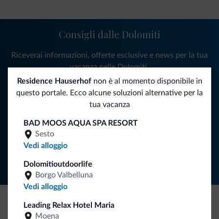
Consigli dalle Dolomiti
Riceverai informazioni, offerte esclusive e news per la tua
vacanza nelle Dolomiti.
Residence Hauserhof
non è al momento disponibile in
questo portale. Ecco alcune soluzioni alternative per la
tua vacanza
ISCRIVITI ALLA NEWSLETTER
BAD MOOS AQUA SPA RESORT
Sesto
Segui Dolomiti.it
Vedi alloggio
Dolomitioutdoorlife
Borgo Valbelluna
Vedi alloggio
Leading Relax Hotel Maria
Be Original, scopri la nuova collezione
Moena