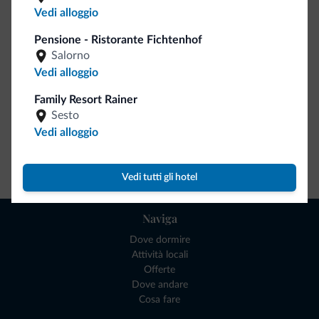
Vedi alloggio
Ce l'avete chiesto in tanti. Ecco la nuova collezione firmata
Dolomiti.it!
Pensione - Ristorante Fichtenhof
Salorno
Vedi alloggio
Family Resort Rainer
Sesto
Vedi alloggio
Vai allo shop
Vedi tutti gli hotel
Naviga
Dove dormire
Attività locali
Offerte
Dove andare
Cosa fare