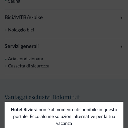
Sauna
Bici/MTB/e-bike
Noleggio bici
Servizi generali
Aria condizionata
Cassetta di sicurezza
Vantaggi esclusivi Dolomiti.it
Hotel Riviera
non è al momento disponibile in questo
Contatto
Tariffe
Richieste non
portale. Ecco alcune soluzioni alternative per la tua
diretto
vantaggiose
vincolanti
vacanza