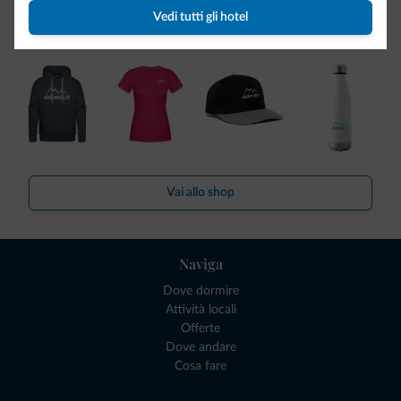
Ce l'avete chiesto in tanti. Ecco la nuova collezione firmata
Vedi tutti gli hotel
Dolomiti.it!
Vai allo shop
Naviga
Dove dormire
Attività locali
Offerte
Dove andare
Cosa fare