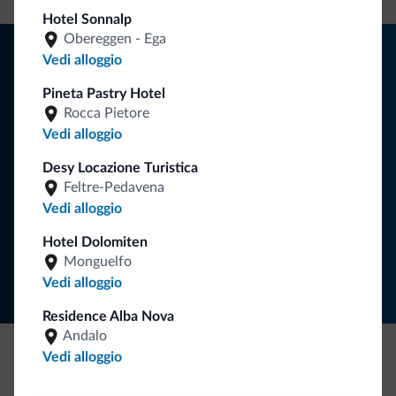
Hotel Sonnalp
Obereggen - Ega
Consigli dalle Dolomiti
Vedi alloggio
Riceverai informazioni, offerte esclusive e news per la tua
Pineta Pastry Hotel
vacanza nelle Dolomiti.
Rocca Pietore
Vedi alloggio
Desy Locazione Turistica
ISCRIVITI ALLA NEWSLETTER
Feltre-Pedavena
Vedi alloggio
Segui Dolomiti.it
Hotel Dolomiten
Monguelfo
Vedi alloggio
Residence Alba Nova
Andalo
Vedi alloggio
Be Original, scopri la nuova collezione