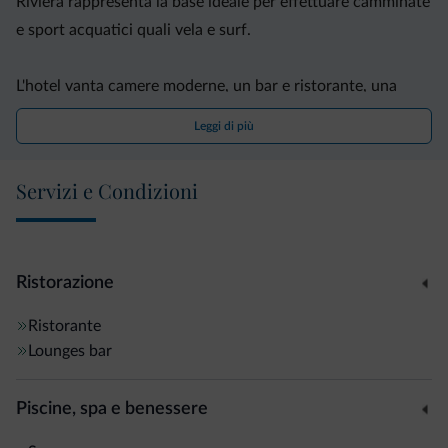
Riviera rappresenta la base ideale per effettuare camminate
e sport acquatici quali vela e surf.
L'hotel vanta camere moderne, un bar e ristorante, una
piscina all'aperto immersa in un grazioso giardino ubicato
Leggi di più
di fronte all'edificio e una piccola sala fitness con sauna e
vasca idromassaggio.
Servizi e Condizioni
Ristorazione
Ristorante
Lounges bar
Piscine, spa e benessere