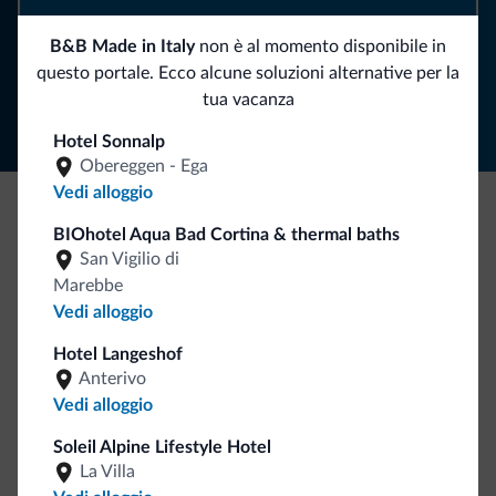
B&B Made in Italy
non è al momento disponibile in
Segui Dolomiti.it
questo portale. Ecco alcune soluzioni alternative per la
tua vacanza
Hotel Sonnalp
Obereggen - Ega
Vedi alloggio
BIOhotel Aqua Bad Cortina & thermal baths
Be Original, scopri la nuova collezione
San Vigilio di
Ce l'avete chiesto in tanti. Ecco la nuova collezione firmata
Marebbe
Dolomiti.it!
Vedi alloggio
Hotel Langeshof
Anterivo
Vedi alloggio
Soleil Alpine Lifestyle Hotel
La Villa