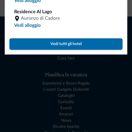
Vedi alloggio
Vai allo shop
Residence Al Lago
Auronzo di Cadore
Naviga
Vedi alloggio
Dove dormire
Attività locali
Vedi tutti gli hotel
Offerte
Dove andare
Cosa fare
Pianifica la vacanza
Esperienze e Buoni Regalo
I nostri Gadgets Dolomiti
Cataloghi
Curiosità
Eventi
Itinerari
News
Ricette tipiche