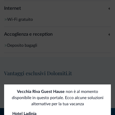
Internet
Wi-Fi gratuito
Accoglienza e reception
Deposito bagagli
Vantaggi esclusivi Dolomiti.it
Contatto
Tariffe
Richieste non
Vecchia Riva Guest Hause
non è al momento
diretto
vantaggiose
vincolanti
disponibile in questo portale. Ecco alcune soluzioni
alternative per la tua vacanza
Hotel Ladinia