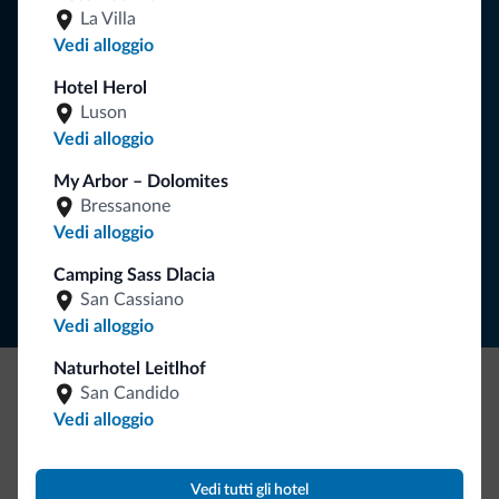
Consigli dalle Dolomiti
La Villa
Vedi alloggio
Riceverai informazioni, offerte esclusive e news per la tua
vacanza nelle Dolomiti.
Hotel Herol
Luson
Vedi alloggio
ISCRIVITI ALLA NEWSLETTER
My Arbor – Dolomites
Bressanone
Vedi alloggio
Segui Dolomiti.it
Camping Sass Dlacia
San Cassiano
Vedi alloggio
Naturhotel Leitlhof
San Candido
Be Original, scopri la nuova collezione
Vedi alloggio
Ce l'avete chiesto in tanti. Ecco la nuova collezione firmata
Dolomiti.it!
Vedi tutti gli hotel