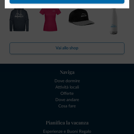
Vai allo shop
Naviga
Dove dormire
Attività locali
Offerte
Dove andare
Cosa fare
Pianifica la vacanza
Esperienze e Buoni Regalo