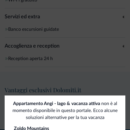
Servizi ed extra
Banco escursioni guidate
Accoglienza e reception
Reception aperta 24 h
Vantaggi esclusivi Dolomiti.it
Appartamento Angi - lago & vacanza attiva
non è al
Contatto
Tariffe
Richieste non
momento disponibile in questo portale. Ecco alcune
diretto
vantaggiose
vincolanti
soluzioni alternative per la tua vacanza
Zoldo Mountains