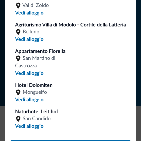
Val di Zoldo
Consigli dalle Dolomiti
Vedi alloggio
Riceverai informazioni, offerte esclusive e news per la tua
Agriturismo Villa di Modolo - Cortile della Latteria
vacanza nelle Dolomiti.
Belluno
Vedi alloggio
Appartamento Fiorella
ISCRIVITI ALLA NEWSLETTER
San Martino di
Castrozza
Vedi alloggio
Segui Dolomiti.it
Hotel Dolomiten
Monguelfo
Vedi alloggio
Naturhotel Leitlhof
San Candido
Be Original, scopri la nuova collezione
Vedi alloggio
Ce l'avete chiesto in tanti. Ecco la nuova collezione firmata