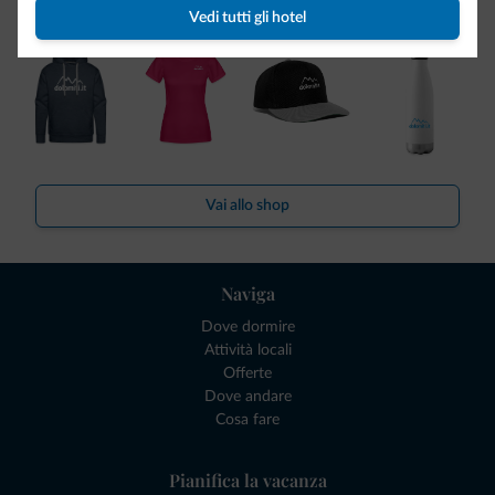
Dolomiti.it!
Vedi tutti gli hotel
Vai allo shop
Naviga
Dove dormire
Attività locali
Offerte
Dove andare
Cosa fare
Pianifica la vacanza