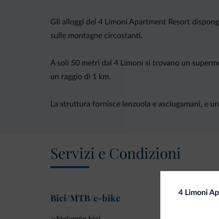
Gli alloggi del 4 Limoni Apartment Resort dispongo
sulle montagne circostanti.
A soli 50 metri dal 4 Limoni si trovano un superme
un raggio di 1 km.
La struttura fornisce lenzuola e asciugamani, e una
Servizi e Condizioni
4 Limoni A
Bici/MTB/e-bike
Noleggio bici