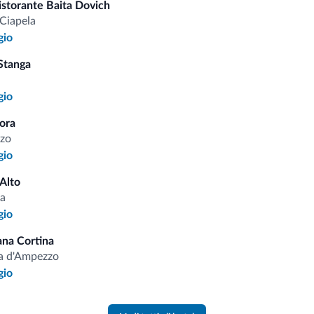
istorante Baita Dovich
Cas
Ciapela
gio
Stanga
i.it
gio
ora
Tariffe vantaggiose
zo
gio
 Alto
a
gio
Consigli dalle Dolom
ana Cortina
a d'Ampezzo
Riceverai informazioni, offerte esclusiv
gio