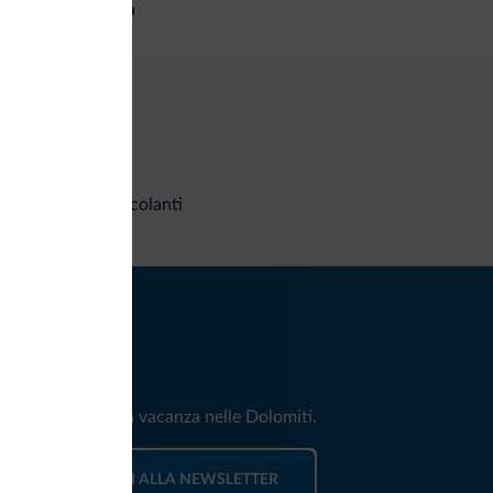
setta di sicurezza
Richieste non vincolanti
iti
e e news per la tua vacanza nelle Dolomiti.
ISCRIVITI ALLA NEWSLETTER