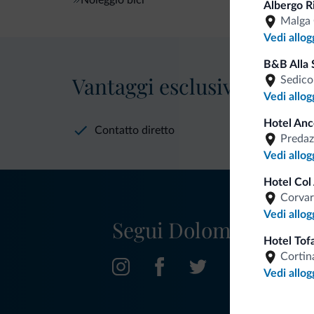
Albergo R
Malga 
Vedi allog
B&B Alla 
Vantaggi esclusivi Dolomit
Sedico
Vedi allog
Hotel Anc
Contatto diretto
Predaz
Vedi allog
Hotel Col
Corvar
Vedi allog
Segui Dolomiti.it
Hotel Tof
Cortin
Vedi allog