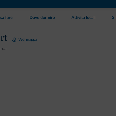
sa fare
Dove dormire
Attività locali
S
rt
Vedi mappa
arda