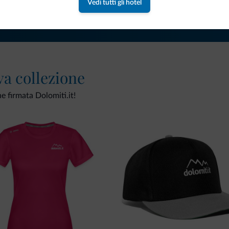
Vedi tutti gli hotel
va collezione
ne firmata Dolomiti.it!