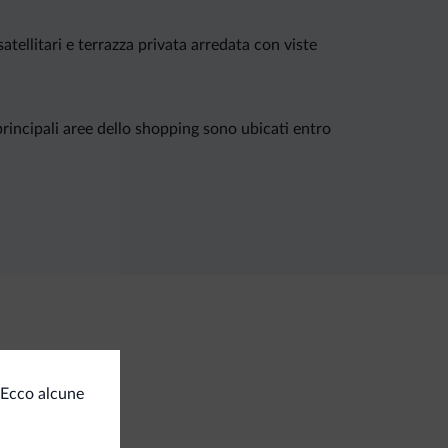
ellitari e terrazza privata arredata con viste
principali aree dello shopping sono ubicati entro
izi generali
 Ecco alcune
a condizionata