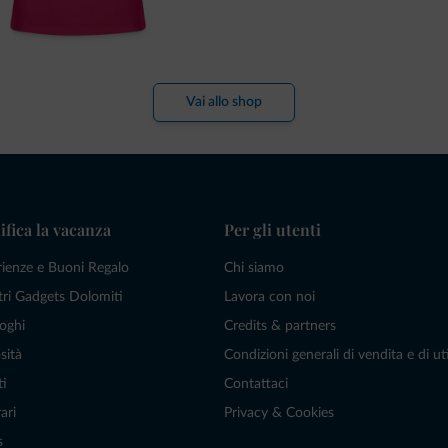
Vai allo shop
ifica la vacanza
Per gli utenti
rienze e Buoni Regalo
Chi siamo
tri Gadgets Dolomiti
Lavora con noi
oghi
Credits & partners
sità
Condizioni generali di vendita e di uti
ti
Contattaci
ari
Privacy & Cookies
s