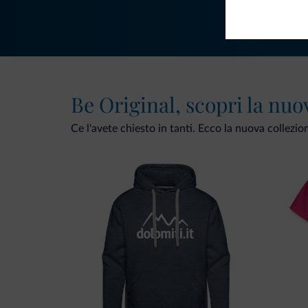
Be Original, scopri la nuo
Ce l'avete chiesto in tanti. Ecco la nuova collezio