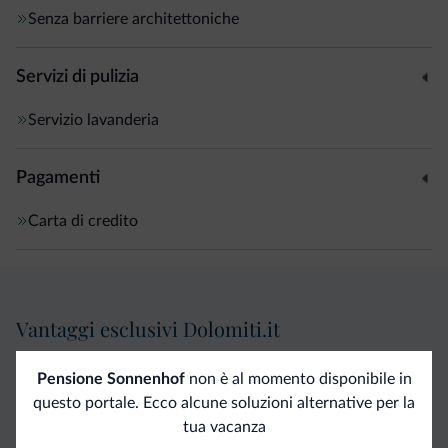
Senza barriere architettoniche
Servizi di pulizia
Servizio lavanderia
Pagamenti
Carta di credito
Vantaggi esclusivi Dolomiti.it
Pensione Sonnenhof
non è al momento disponibile in
Contatto
Tariffe
Richieste non
questo portale. Ecco alcune soluzioni alternative per la
diretto
vantaggiose
vincolanti
tua vacanza