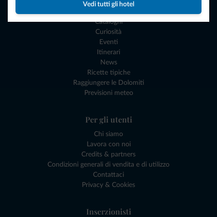
Esperienze e Buoni Regalo
Vedi tutti gli hotel
I nostri Gadgets Dolomiti
Cataloghi
Curiosità
Eventi
Itinerari
News
Ricette tipiche
Raggiungere le Dolomiti
Previsioni meteo
Per gli utenti
Chi siamo
Lavora con noi
Credits & partners
Condizioni generali di vendita e di utilizzo
Contattaci
Privacy & Cookies
Inserzionisti