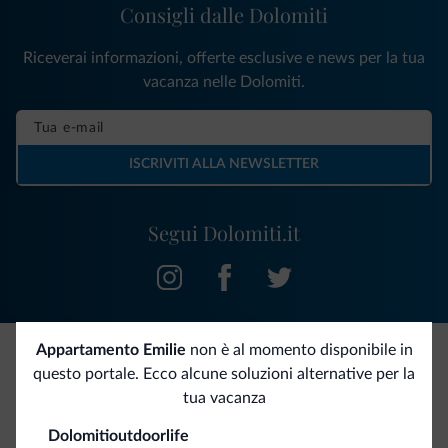
Consigli dalle Dolomiti
Riceverai informazioni, offerte esclusive e news per la tua
vacanza nelle Dolomiti.
ISCRIVITI ALLA NEWSLETTER
Segui Dolomiti.it
Appartamento Emilie
non è al momento disponibile in
questo portale. Ecco alcune soluzioni alternative per la
Be Original, scopri la nuova collezione
tua vacanza
Ce l'avete chiesto in tanti. Ecco la nuova collezione firmata
Dolomitioutdoorlife
Dolomiti.it!