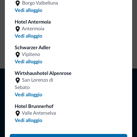
Borgo Valbelluna
Vedi alloggio
Hotel Antermoia
Antermoia
Vedi alloggio
Schwarzer Adler
Vai allo shop
Vipiteno
Vedi alloggio
Wirtshaushotel Alpenrose
Naviga
San Lorenzo di
Dove dormire
Sebato
Attività locali
Vedi alloggio
Offerte
Dove andare
Hotel Brunnerhof
Cosa fare
Valle Anterselva
Vedi alloggio
Pianifica la vacanza