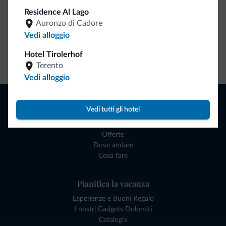
Residence Al Lago
Auronzo di Cadore
Vedi alloggio
Hotel Tirolerhof
Vai allo shop
Terento
Vedi alloggio
Naviga
Vedi tutti gli hotel
Dove dormire
Attività locali
Offerte
Dove andare
Cosa fare
Pianifica la vacanza
Esperienze e Buoni Regalo
I nostri Gadgets Dolomiti
Cataloghi