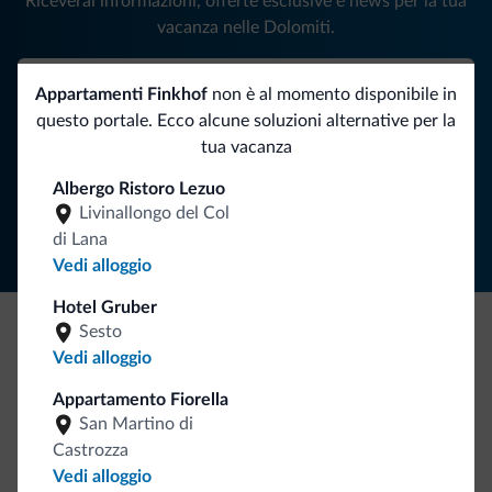
Riceverai informazioni, offerte esclusive e news per la tua
vacanza nelle Dolomiti.
Appartamenti Finkhof
non è al momento disponibile in
ISCRIVITI ALLA NEWSLETTER
questo portale. Ecco alcune soluzioni alternative per la
tua vacanza
Segui Dolomiti.it
Albergo Ristoro Lezuo
Livinallongo del Col
di Lana
Vedi alloggio
Hotel Gruber
Sesto
Be Original, scopri la nuova collezione
Vedi alloggio
Ce l'avete chiesto in tanti. Ecco la nuova collezione firmata
Appartamento Fiorella
Dolomiti.it!
San Martino di
Castrozza
Vedi alloggio