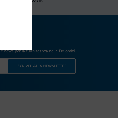
Richieste non vincolanti
iti
e e news per la tua vacanza nelle Dolomiti.
ISCRIVITI ALLA NEWSLETTER