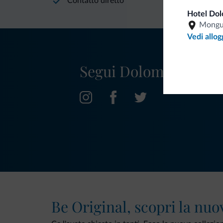
Contatto diretto
Hotel Dol
Mongu
Vedi allog
Segui Dolomiti.it
Be Original, scopri la nuo