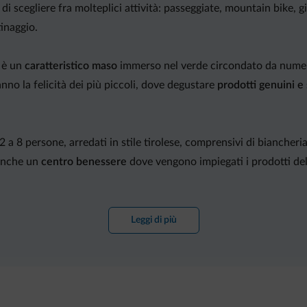
i di scegliere fra molteplici attività: passeggiate, mountain bike,
tinaggio.
, è un
caratteristico maso
immerso nel verde circondato da numero
ranno la felicità dei più piccoli, dove degustare
prodotti genuini e 
2 a 8 persone, arredati in stile tirolese, comprensivi di biancheria
 anche un
centro benessere
dove vengono impiegati i prodotti del m
 all?aria aperta e un bel prato per una tranquilla pennichella.
Leggi di più