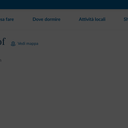
sa fare
Dove dormire
Attività locali
S
of
Vedi mappa
n