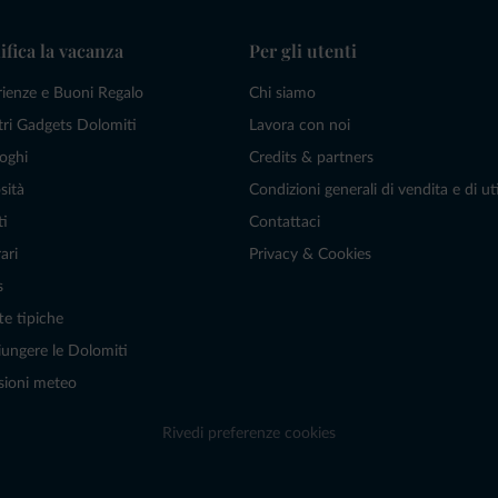
ifica la vacanza
Per gli utenti
rienze e Buoni Regalo
Chi siamo
tri Gadgets Dolomiti
Lavora con noi
oghi
Credits & partners
sità
Condizioni generali di vendita e di uti
ti
Contattaci
ari
Privacy & Cookies
s
te tipiche
ungere le Dolomiti
sioni meteo
Rivedi preferenze cookies