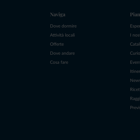
Naviga
Pian
Dove dormire
Espe
Attività locali
I nos
Offerte
Catal
Dove andare
Curio
Cosa fare
Even
Itiner
New
Ricet
Raggi
Previ