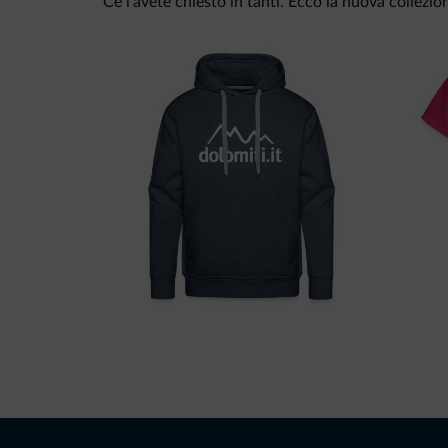
Ce l'avete chiesto in tanti. Ecco la nuova collezio