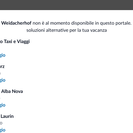
Spa
Spor
o Weidacherhof
non è al momento disponibile in questo portale.
Sauna
soluzioni alternative per la tua vacanza
Ma
Animali
o Taxi e Viaggi
Per
a
Animali ammessi
gio
Serv
urz
Sci
a
Wi
gio
Mot
Skibus gratuito
 Alba Nova
o
gio
i.it
 Laurin
o
gio