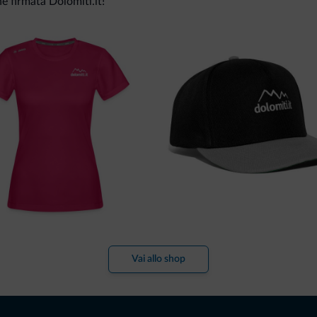
ne firmata Dolomiti.it!
Vai allo shop