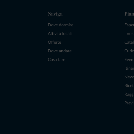
Naviga
Pian
Dove dormire
Espe
Attività locali
I nos
Offerte
Catal
Dove andare
Curio
Cosa fare
Even
Itiner
New
Ricet
Raggi
Previ