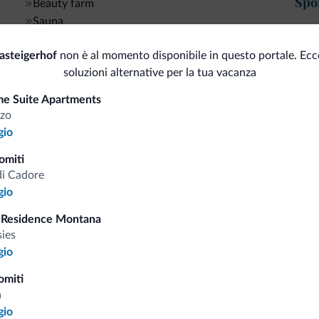
Spor
Beauty farm
Sauna
An
Ca
asteigerhof
non è al momento disponibile in questo portale. Ecc
Accessibilità
Ma
soluzioni alternative per la tua vacanza
Per
Senza barriere architettoniche
e Suite Apartments
zo
Serv
Animali
gio
Wi
omiti
Animali ammessi
Mot
di Cadore
gio
Sci
 Residence Montana
sies
gio
i.it
omiti
a
gio