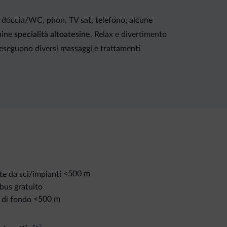
 doccia/WC, phon, TV sat, telefono; alcune
nuine
specialità altoatesine
. Relax e divertimento
i eseguono diversi massaggi e trattamenti
<500 m
te da sci/impianti
bus gratuito
<500 m
 di fondo