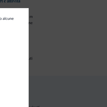
t e attività
imazione
<500 m
mpo da golf
o alcune
neggio/Equitazione
corsi trekking
izi generali
-Fi in camera
ociclisti benvenuti