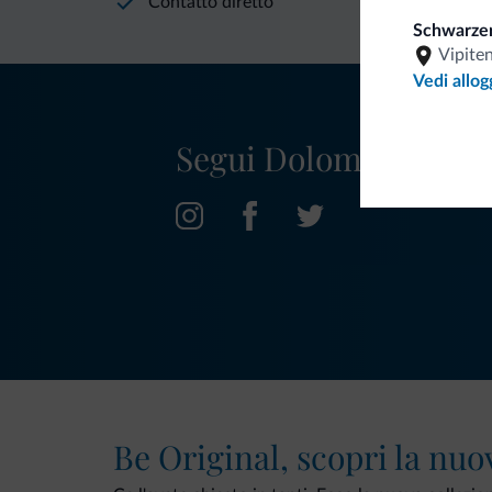
Contatto diretto
Schwarzer
Vipite
Vedi allog
Segui Dolomiti.it
Be Original, scopri la nuo