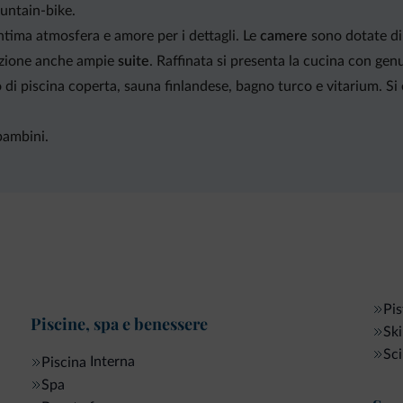
untain-bike.
'intima atmosfera e amore per i dettagli. Le
camere
sono dotate di
izione anche ampie
suite
. Raffinata si presenta la cucina con ge
o di piscina coperta, sauna finlandese, bagno turco e vitarium. S
 bambini.
Pis
Piscine, spa e benessere
Ski
Sci
Interna
Piscina
Spa