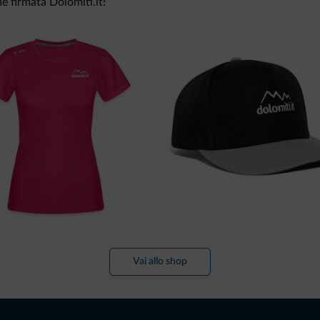
ne firmata Dolomiti.it!
Vai allo shop