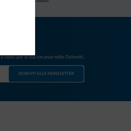
Richieste non vincolanti
iti
e e news per la tua vacanza nelle Dolomiti.
ISCRIVITI ALLA NEWSLETTER