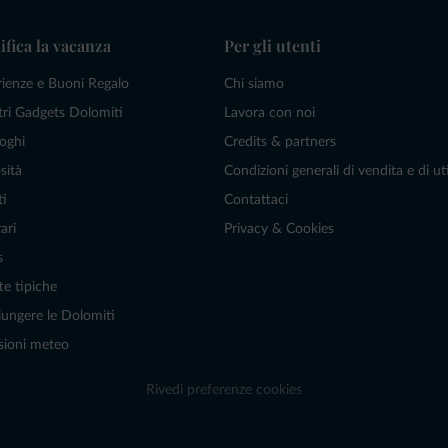
ifica la vacanza
Per gli utenti
rienze e Buoni Regalo
Chi siamo
tri Gadgets Dolomiti
Lavora con noi
oghi
Credits & partners
sità
Condizioni generali di vendita e di uti
ti
Contattaci
ari
Privacy & Cookies
s
te tipiche
ungere le Dolomiti
sioni meteo
Rivedi preferenze cookies