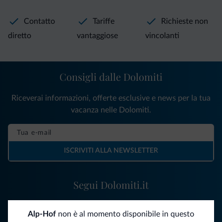
Contatto
Tariffe
Richieste non
diretto
vantaggiose
vincolanti
Consigli dalle Dolomiti
Riceverai informazioni, offerte esclusive e news per la tua
vacanza nelle Dolomiti.
ISCRIVITI ALLA NEWSLETTER
Segui Dolomiti.it
Alp-Hof
non è al momento disponibile in questo