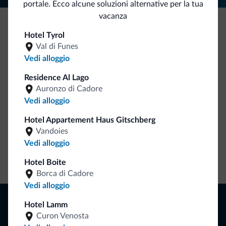
portale. Ecco alcune soluzioni alternative per la tua
vacanza
Hotel Tyrol
Be Original, scopri la nuova collezione
Val di Funes
Ce l'avete chiesto in tanti. Ecco la nuova collezione firmata
Vedi alloggio
Dolomiti.it!
Residence Al Lago
Auronzo di Cadore
Vedi alloggio
Hotel Appartement Haus Gitschberg
Vandoies
Vedi alloggio
Vai allo shop
Hotel Boite
Borca di Cadore
Vedi alloggio
Naviga
Hotel Lamm
Dove dormire
Curon Venosta
Attività locali