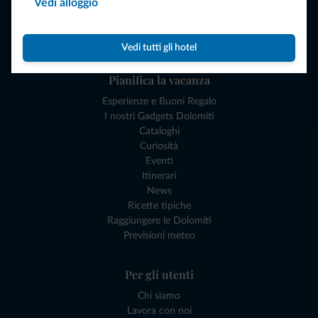
Vedi alloggio
Offerte
Dove andare
Cosa fare
Vedi tutti gli hotel
Pianifica la vacanza
Esperienze e Buoni Regalo
I nostri Gadgets Dolomiti
Cataloghi
Curiosità
Eventi
Itinerari
News
Ricette tipiche
Raggiungere le Dolomiti
Previsioni meteo
Per gli utenti
Chi siamo
Lavora con noi