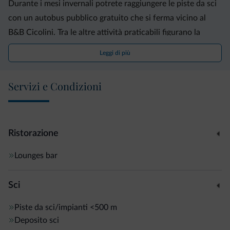
Durante i mesi invernali potrete raggiungere le piste da sci
con un autobus pubblico gratuito che si ferma vicino al
B&B Cicolini. Tra le altre attività praticabili figurano la
pesca, il canoismo e le escursioni a piedi o in bicicletta.
Leggi di più
Il Parco Nazionale dello Stelvio è raggiungibile in 10 minuti
Servizi e Condizioni
in auto dal Cicolini B&B. L'autostrada A22, che collega a
Modena, Verona e al Brennero, dista 44 km.
Ristorazione
Lounges bar
Sci
Piste da sci/impianti
<500 m
Deposito sci