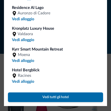
Residence Al Lago
Auronzo di Cadore
ISCRIVITI ALLA NEWSLETTER
Vedi alloggio
Kronplatz Luxury House
Segui Dolomiti.it
Valdaora
Vedi alloggio
Kyrr Smart Mountain Retreat
Moena
Vedi alloggio
Be Original, scopri la nuova collezione
Hotel Bergblick
Racines
Ce l'avete chiesto in tanti. Ecco la nuova collezione firmata
Vedi alloggio
Dolomiti.it!
Vedi tutti gli hotel