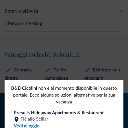
Sport e attività
Percorsi trekking
Vantaggi esclusivi Dolomiti.it
Contatto
Tariffe
Richieste non
diretto
vantaggiose
vincolanti
B&B Cicolini
non è al momento disponibile in questo
portale. Ecco alcune soluzioni alternative per la tua
Consigli dalle Dolomiti
vacanza
Presulis Hideaway Apartments & Restaurant
Riceverai informazioni, offerte esclusive e news per la tua
Fiè allo Sciliar
vacanza nelle Dolomiti.
Vedi alloggio