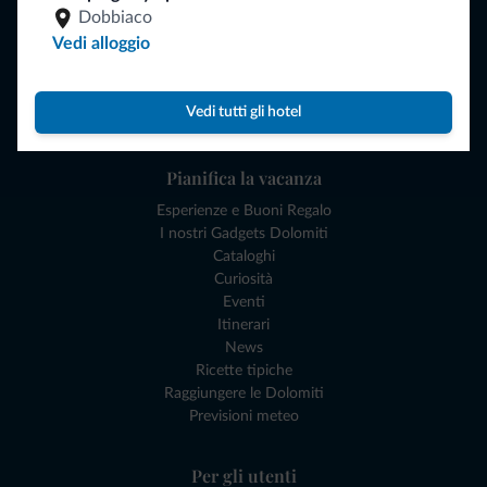
Dobbiaco
Dove dormire
Vedi alloggio
Attività locali
Offerte
Dove andare
Vedi tutti gli hotel
Cosa fare
Pianifica la vacanza
Esperienze e Buoni Regalo
I nostri Gadgets Dolomiti
Cataloghi
Curiosità
Eventi
Itinerari
News
Ricette tipiche
Raggiungere le Dolomiti
Previsioni meteo
Per gli utenti