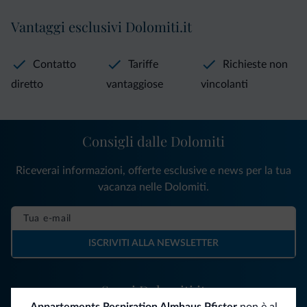
Vantaggi esclusivi Dolomiti.it
Contatto
Tariffe
Richieste non
diretto
vantaggiose
vincolanti
Consigli dalle Dolomiti
Riceverai informazioni, offerte esclusive e news per la tua
vacanza nelle Dolomiti.
ISCRIVITI ALLA NEWSLETTER
Segui Dolomiti.it