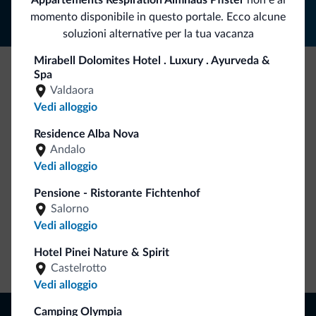
Appartements Respiration Almhaus Pfister
non è al
momento disponibile in questo portale. Ecco alcune
soluzioni alternative per la tua vacanza
Mirabell Dolomites Hotel . Luxury . Ayurveda &
Spa
Be Original, scopri la nuova collezione
Valdaora
Vedi alloggio
Ce l'avete chiesto in tanti. Ecco la nuova collezione firmata
Dolomiti.it!
Residence Alba Nova
Andalo
Vedi alloggio
Pensione - Ristorante Fichtenhof
Salorno
Vedi alloggio
Hotel Pinei Nature & Spirit
Vai allo shop
Castelrotto
Vedi alloggio
Naviga
Camping Olympia