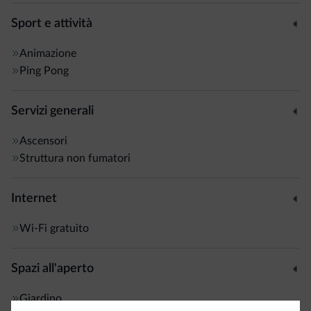
Sport e attività
Animazione
Ping Pong
Servizi generali
Ascensori
Struttura non fumatori
Internet
Wi-Fi gratuito
Spazi all'aperto
Giardino