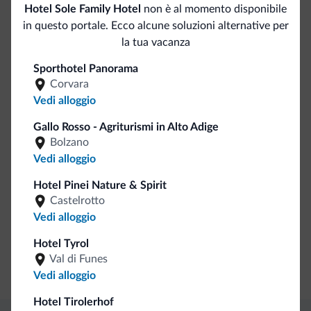
Hotel Sole Family Hotel
non è al momento disponibile
in questo portale. Ecco alcune soluzioni alternative per
Servizi ed extra
la tua vacanza
Banco escursioni guidate
Sporthotel Panorama
Corvara
Accoglienza e reception
Vedi alloggio
Gallo Rosso - Agriturismi in Alto Adige
Check in self service
Bolzano
Vedi alloggio
Servizi di pulizia
Hotel Pinei Nature & Spirit
Pulizia giornaliera
Castelrotto
Vedi alloggio
Business
Hotel Tyrol
Val di Funes
Sala riunioni
Vedi alloggio
Hotel Tirolerhof