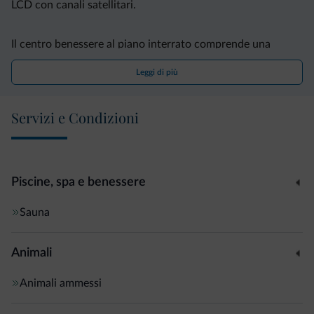
LCD con canali satellitari.
Il centro benessere al piano interrato comprende una
palestra, una sauna e una vasca idromassaggio. Quali ospiti
Leggi di più
della struttura, potrete usufruire di un deposito sci
gratuito.
Servizi e Condizioni
Ubicata proprio accanto a una fermata dello skibus, la
Baita dista 15 km dal comprensorio sciistico di Alpe di
Lusia e 5 minuti di auto da Predazzo.
Piscine, spa e benessere
Sauna
Animali
Animali ammessi