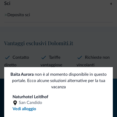
Sci
Deposito sci
Vantaggi esclusivi Dolomiti.it
Contatto
Tariffe
Richieste non
diretto
vantaggiose
vincolanti
Baita Aurora
non è al momento disponibile in questo
portale. Ecco alcune soluzioni alternative per la tua
Consigli dalle Dolomiti
vacanza
Naturhotel Leitlhof
Riceverai informazioni, offerte esclusive e news per la tua
San Candido
vacanza nelle Dolomiti.
Vedi alloggio