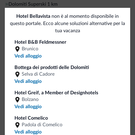
Dolomiti Superski
1 km
Skibus gratuito
Hotel Bellavista
non è al momento disponibile in
Sci di fondo
1 km
questo portale. Ecco alcune soluzioni alternative per la
tua vacanza
Sport e attività
Hotel B&B Feldmessner
Brunico
Animazione
Vedi alloggio
Campo da golf
1 km
Maneggio/Equitazione
Bottega dei prodotti delle Dolomiti
Percorsi trekking
Selva di Cadore
Vedi alloggio
Servizi generali
Hotel Greif, a Member of Designhotels
Bolzano
Cassetta di sicurezza
Vedi alloggio
Motociclisti benvenuti
Hotel Comelico
Padola di Comelico
Business
Vedi alloggio