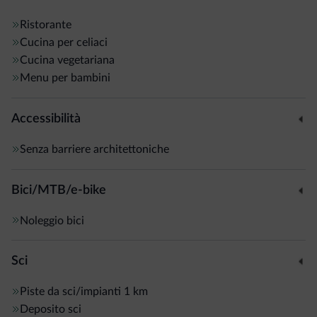
Parco
certificata, immerso nell'area protetta del
Parco
Naturale Adamello Brenta
.
Ristorante
Cucina per celiaci
Cucina vegetariana
Menu per bambini
Accessibilità
Senza barriere architettoniche
Bici/MTB/e-bike
Noleggio bici
Sci
Piste da sci/impianti
1 km
Deposito sci