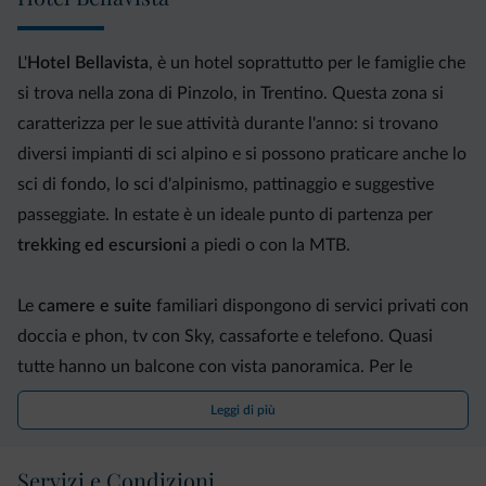
L'
Hotel Bellavista
, è un hotel soprattutto per le famiglie che
si trova nella zona di Pinzolo, in Trentino. Questa zona si
caratterizza per le sue attività durante l'anno: si trovano
diversi impianti di sci alpino e si possono praticare anche lo
sci di fondo, lo sci d'alpinismo, pattinaggio e suggestive
passeggiate. In estate è un ideale punto di partenza per
trekking ed escursioni
a piedi o con la MTB.
Le
camere e suite
familiari dispongono di servici privati con
doccia e phon, tv con Sky, cassaforte e telefono. Quasi
tutte hanno un balcone con vista panoramica. Per le
famiglie con bimbi si può richiedere anche la
nursery in
Leggi di più
camera
. Su richiesta camere anallergiche.
Servizi e Condizioni