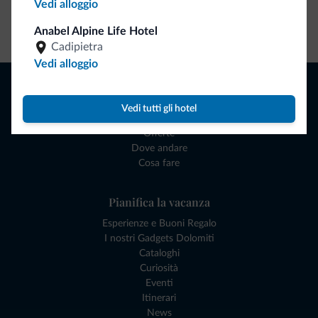
Vedi alloggio
Vai allo shop
Anabel Alpine Life Hotel
Cadipietra
Vedi alloggio
Naviga
Dove dormire
Vedi tutti gli hotel
Attività locali
Offerte
Dove andare
Cosa fare
Pianifica la vacanza
Esperienze e Buoni Regalo
I nostri Gadgets Dolomiti
Cataloghi
Curiosità
Eventi
Itinerari
News