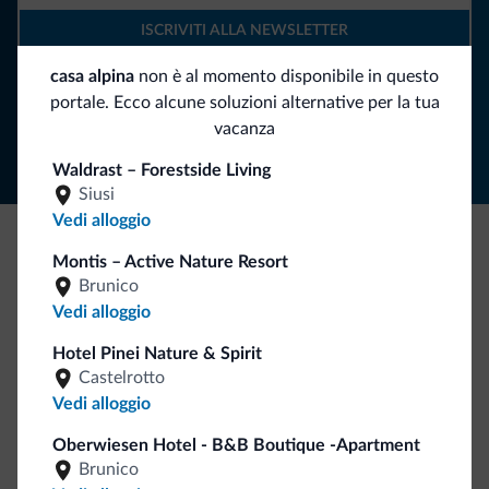
ISCRIVITI ALLA NEWSLETTER
casa alpina
non è al momento disponibile in questo
Segui Dolomiti.it
portale. Ecco alcune soluzioni alternative per la tua
vacanza
Waldrast – Forestside Living
Siusi
Vedi alloggio
Montis – Active Nature Resort
Be Original, scopri la nuova collezione
Brunico
Ce l'avete chiesto in tanti. Ecco la nuova collezione firmata
Vedi alloggio
Dolomiti.it!
Hotel Pinei Nature & Spirit
Castelrotto
Vedi alloggio
Oberwiesen Hotel - B&B Boutique -Apartment
Brunico