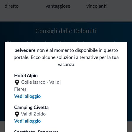
diretto
vantaggiose
vincolanti
Consigli dalle Dolomiti
Riceverai informazioni, offerte esclusive e news per la tua
vacanza nelle Dolomiti.
belvedere
non è al momento disponibile in questo
portale. Ecco alcune soluzioni alternative per la tua
vacanza
ISCRIVITI ALLA NEWSLETTER
Hotel Alpin
Colle Isarco - Val di
Fleres
Segui Dolomiti.it
Vedi alloggio
Camping Civetta
Val di Zoldo
Vedi alloggio