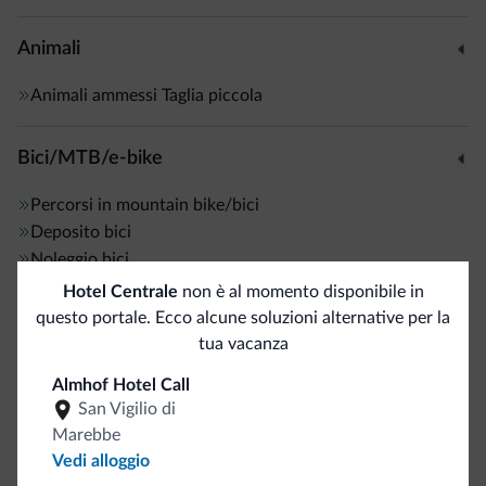
Animali
Animali ammessi
Taglia piccola
Bici/MTB/e-bike
Percorsi in mountain bike/bici
Deposito bici
Noleggio bici
Hotel Centrale
non è al momento disponibile in
questo portale. Ecco alcune soluzioni alternative per la
Sci
tua vacanza
Piste da sci/impianti
1 km
Almhof Hotel Call
Dolomiti Superski
5 km
San Vigilio di
Noleggio sci
Marebbe
Ski service
Vedi alloggio
Sci di fondo
5 km