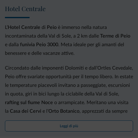
cinguettio degli uccellini, vi sembrerà di essere in un altro mondo.
Hotel Centrale
Quindi cosa aspettate? Dimenticate lo stress, immergetevi nella
natura
e godetevi lo spettacolo!
L’
Hotel Centrale
di
Peio
è immerso nella natura
incontaminata della Val di Sole, a 2 km dalle
Terme di Peio
e dalla
funivia Peio 3000
. Meta ideale per gli amanti del
benessere e delle vacanze attive.
Circondato dalle imponenti Dolomiti e dall’Ortles Cevedale,
Peio offre svariate opportunità per il tempo libero. In estate
le temperature piacevoli invitano a passeggiate, escursioni
in quota, giri in bici lungo la ciclabile della Val di Sole,
rafting sul fiume Noce
o arrampicate. Meritano una visita
la
Casa dei Cervi
e l’
Orto Botanico
, apprezzati da sempre
da grandi e piccini.
Leggi di più
In inverno sciatori e snowboarder possono sbizzarrirsi sulle