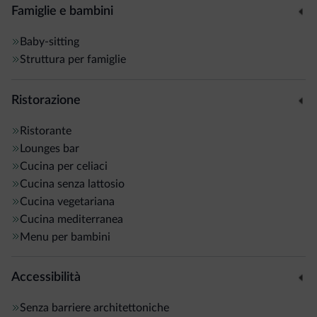
familiari. Tutte arredate in legno e ben equipaggiate. A
Famiglie e bambini
disposizione anche stupendi chalet dotati di cucina e zona
notte.
Baby-sitting
Struttura per famiglie
Al
ristorante
si possono degustare specialità tipiche,
nonché deliziosi piatti a base di ingredienti freschi,
Ristorazione
stagionali e a km 0. Il tutto abbinato a raffinati vini trentini
Ristorante
e nazionali.
Lounges bar
Cucina per celiaci
Inoltre,
parcheggio
, Wi-Fi, deposito sci e ski service.
Cucina senza lattosio
Cucina vegetariana
Cucina mediterranea
Menu per bambini
Accessibilità
Senza barriere architettoniche