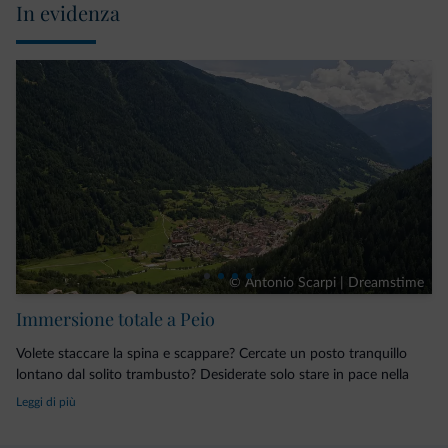
In evidenza
© Antonio Scarpi | Dreamstime
Immersione totale a Peio
Volete staccare la spina e scappare? Cercate un posto tranquillo
lontano dal solito trambusto? Desiderate solo stare in pace nella
quiete più assoluta? L’Hotel Centrale fa al caso vostro! Appena
Leggi di più
arrivati in
Val di Sole
, sarete invasi da una piacevole sensazione di
benessere
. Tra panorami mozzafiato, il
silenzio dei boschi
e il