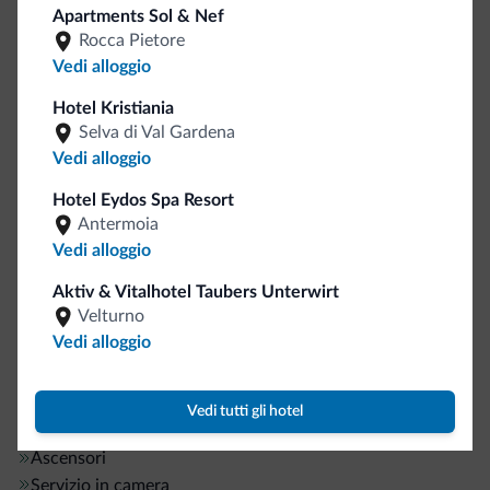
Apartments Sol & Nef
Snowboard
Rocca Pietore
Vedi alloggio
Sport e attività
Hotel Kristiania
Alpinismo
Selva di Val Gardena
Campo da tennis
Vedi alloggio
Itinerari a piedi
Hotel Eydos Spa Resort
Itinerari jogging
Antermoia
Maneggio/Equitazione
Vedi alloggio
Percorsi trekking
Aktiv & Vitalhotel Taubers Unterwirt
Pesca
1 km
Velturno
Rafting
Vedi alloggio
Servizi generali
Vedi tutti gli hotel
Bancomat/ATM
1 km
Ascensori
Servizio in camera