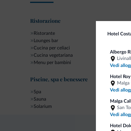
Ristorazione
Ristorante
Hotel Cost
Lounges bar
Cucina per celiaci
Albergo R
Cucina vegetariana
Livinal
Menu per bambini
Vedi allog
Hotel Roy
Piscine, spa e benessere
Malga 
Vedi allog
Spa
Sauna
Malga Cal
Solarium
San To
Vedi allog
Hotel Dol