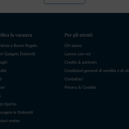
ifica la vacanza
Per gli utenti
rienze e Buoni Regalo
Chi siamo
tri Gadgets Dolomiti
Lavora con noi
oghi
Credits & partners
sità
Condizioni generali di vendita e di uti
ti
Contattaci
ari
Privacy & Cookies
s
te tipiche
ungere le Dolomiti
sioni meteo