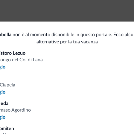
Spor
Accessibilità
abella
non è al momento disponibile in questo portale. Ecco alcu
Per
Senza barriere architettoniche
alternative per la tua vacanza
Serv
istoro Lezuo
Animali
longo del Col di Lana
Cas
gio
Animali ammessi
Bus
Sci
Ciapela
gio
Sal
<500 m
Piste da sci/impianti
leda
Deposito sci
maso Agordino
gio
omiten