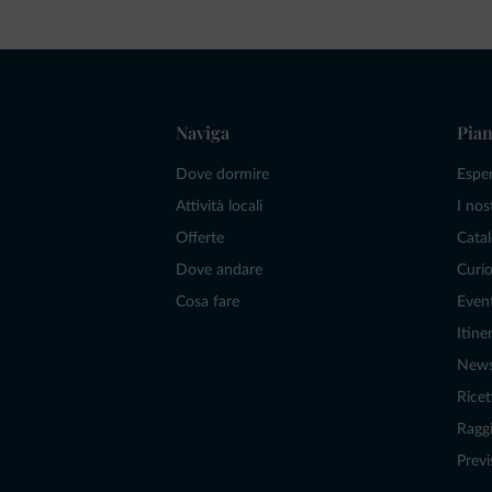
Naviga
Pian
Dove dormire
Espe
Attività locali
I nos
Offerte
Catal
Dove andare
Curio
Cosa fare
Even
Itiner
New
Ricet
Raggi
Previ