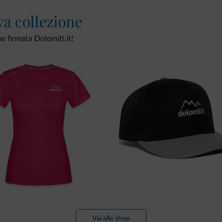
va collezione
ne firmata Dolomiti.it!
Vai allo shop