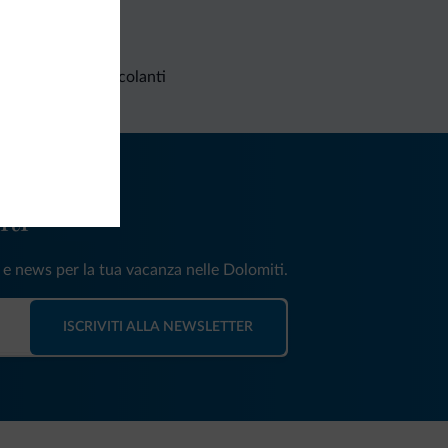
Richieste non vincolanti
iti
e e news per la tua vacanza nelle Dolomiti.
ISCRIVITI ALLA NEWSLETTER