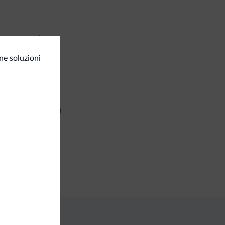
t e attività
ne soluzioni
corsi trekking
izi generali
setta di sicurezza
iness
a congressi