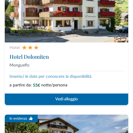
Hotel
Hotel Dolomiten
Monguelfo
Inserisci le date per conoscere la disponibilità
a partire da:
notte/persona
55€
Vedi alloggio
In evidenza