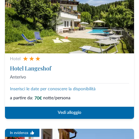
Hotel
Hotel Langeshof
Anterivo
Inserisci le date per conoscere la disponibilità
a partire da:
notte/persona
70€
Vedi alloggio
In evidenza