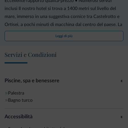
Eccellente rapporto qualità-prezzo • Numerosi servizi
inclusi Il nostro hotel si trova a 1400 metri sul livello del
mare, immerso in una suggestiva cornice tra Castelrotto e
Ortisei, a pochi minuti di macchina dal centro del paese. La
posizione strategica è il punto di partenza ideale per
Leggi di più
escursioni che partono direttamente dall'hotel, su richiesta
l'autobus pubblico gratuito vi porterà ai vicini impianti di
Servizi e Condizioni
risalita. Dalla nostra piscina a sfioro potrete godere di una
vista impareggiabile sul paesaggio montano circostante
mentre vi rilassate nell'acqua piacevolmente calda. La
nostra sauna in baita riscaldata a legna offre un'esperienza
Piscine, spa e benessere
unica, e chi non si accontenta può sudare bene nella
Palestra
biosauna o nel bagno turco. La terrazza panoramica, di
Bagno turco
recente costruzione a marzo 2019, con una torre di
osservazione e vista panoramica a tutto tondo vi invita a
Accessibilità
rilassarvi al sole. Direttamente accessibile con l’ascensore,