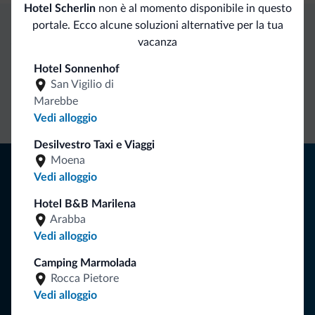
Hotel Scherlin
non è al momento disponibile in questo
portale. Ecco alcune soluzioni alternative per la tua
vacanza
Vantaggi esclusivi Dolomiti.it
Hotel Sonnenhof
San Vigilio di
Contatto
Tariffe
Richieste non
Marebbe
diretto
vantaggiose
vincolanti
Vedi alloggio
Desilvestro Taxi e Viaggi
Moena
Consigli dalle Dolomiti
Vedi alloggio
Riceverai informazioni, offerte esclusive e news per la tua
Hotel B&B Marilena
vacanza nelle Dolomiti.
Arabba
Vedi alloggio
Camping Marmolada
ISCRIVITI ALLA NEWSLETTER
Rocca Pietore
Vedi alloggio