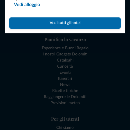
Vedi alloggio
Attività locali
Offerte
Dove andare
Vedi tutti gli hotel
Cosa fare
Pianifica la vacanza
Esperienze e Buoni Regalo
I nostri Gadgets Dolomiti
Cataloghi
Curiosità
Eventi
Itinerari
News
Ricette tipiche
Raggiungere le Dolomiti
Previsioni meteo
Per gli utenti
Chi siamo