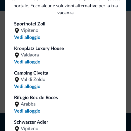
portale. Ecco alcune soluzioni alternative per la tua
vacanza
Sporthotel Zoll
Be Original, scopri la nuova collezione
Vipiteno
Vedi alloggio
Ce l'avete chiesto in tanti. Ecco la nuova collezione firmata
Dolomiti.it!
Kronplatz Luxury House
Valdaora
Vedi alloggio
Camping Civetta
Val di Zoldo
Vedi alloggio
Rifugio Bec de Roces
Vai allo shop
Arabba
Vedi alloggio
Naviga
Schwarzer Adler
Vipiteno
Dove dormire