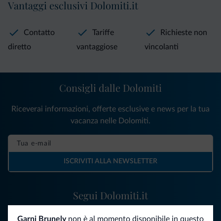
Vantaggi esclusivi Dolomiti.it
Contatto
Tariffe
Richieste non
diretto
vantaggiose
vincolanti
Consigli dalle Dolomiti
Riceverai informazioni, offerte esclusive e news per la tua
vacanza nelle Dolomiti.
ISCRIVITI ALLA NEWSLETTER
Segui Dolomiti.it
Garni Brunely
non è al momento disponibile in questo