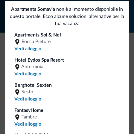
Segui Dolomiti.it
Apartments Somavia
non è al momento disponibile in
questo portale. Ecco alcune soluzioni alternative per la
tua vacanza
Apartments Sol & Nef
Rocca Pietore
Vedi alloggio
Be Original, scopri la nuova collezione
Ce l'avete chiesto in tanti. Ecco la nuova collezione firmata
Hotel Eydos Spa Resort
Dolomiti.it!
Antermoia
Vedi alloggio
Berghotel Sexten
Sesto
Vedi alloggio
FantasyHome
Tambre
Vai allo shop
Vedi alloggio