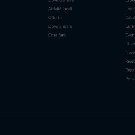
Dove dormire
Espe
Attività locali
I nos
Offerte
Catal
Dove andare
Curio
Cosa fare
Even
Itiner
New
Ricet
Raggi
Previ