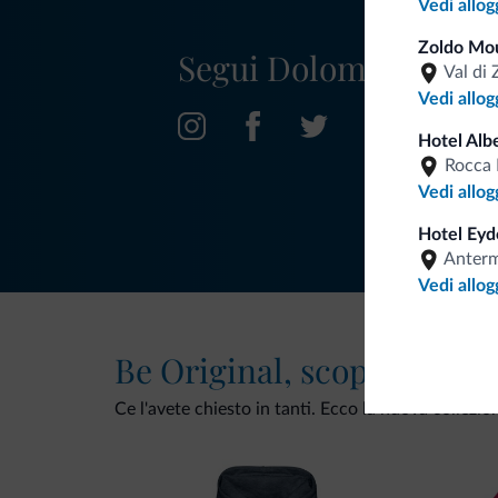
Vedi allog
Zoldo Mo
Segui Dolomiti.it
Val di 
Vedi allog
Hotel Alb
Rocca 
Vedi allog
Hotel Eyd
Anter
Vedi allog
Be Original, scopri la nuo
Ce l'avete chiesto in tanti. Ecco la nuova collezio