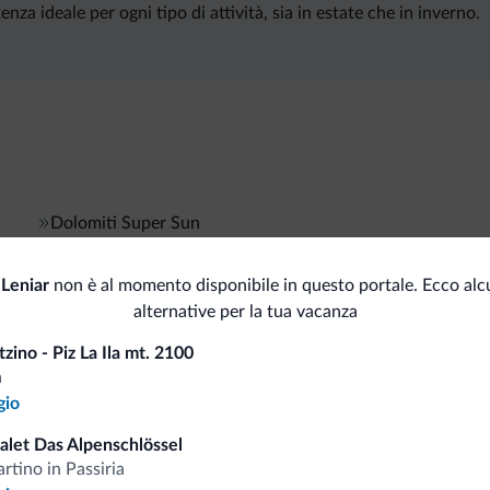
enza ideale per ogni tipo di attività, sia in estate che in inverno.
Dolomiti Super Sun
Leniar
non è al momento disponibile in questo portale. Ecco alc
alternative per la tua vacanza
i.it
zino - Piz La Ila mt. 2100
a
Tariffe vantaggiose
gio
halet Das Alpenschlössel
rtino in Passiria