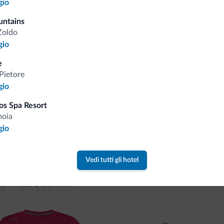
gio
untains
Consigli dalle Dolom
Zoldo
gio
Riceverai informazioni, offerte esclusiv
e
Pietore
gio
os Spa Resort
moia
gio
va collezione
Vedi tutti gli hotel
ne firmata Dolomiti.it!