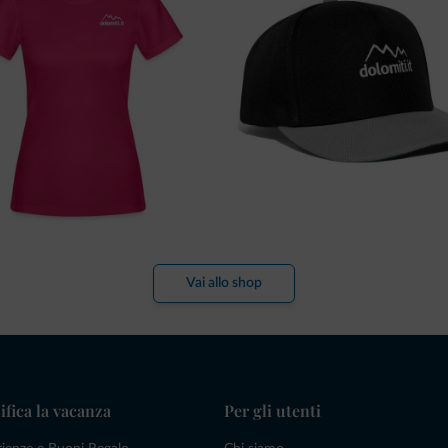
Vai allo shop
ifica la vacanza
Per gli utenti