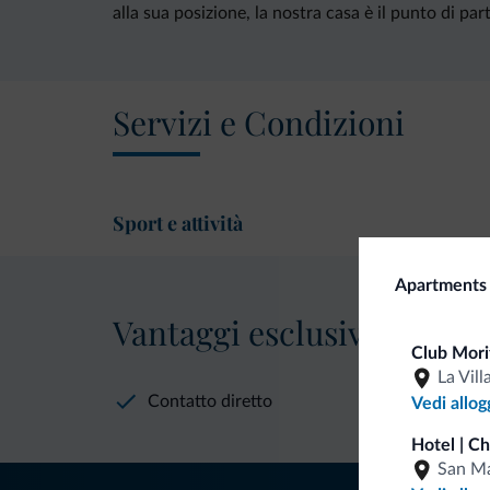
alla sua posizione, la nostra casa è il punto di part
Servizi e Condizioni
Sport e attività
Apartments 
Vantaggi esclusivi Dolomit
Club Morit
La Vill
Contatto diretto
Vedi allog
Hotel | C
San Ma