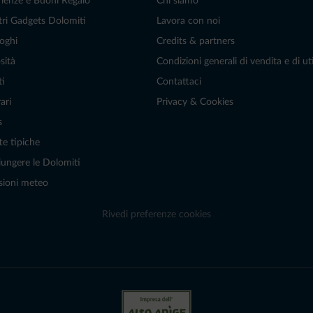
rienze e Buoni Regalo
Chi siamo
tri Gadgets Dolomiti
Lavora con noi
oghi
Credits & partners
sità
Condizioni generali di vendita e di uti
ti
Contattaci
ari
Privacy & Cookies
s
te tipiche
ungere le Dolomiti
sioni meteo
Rivedi preferenze cookies