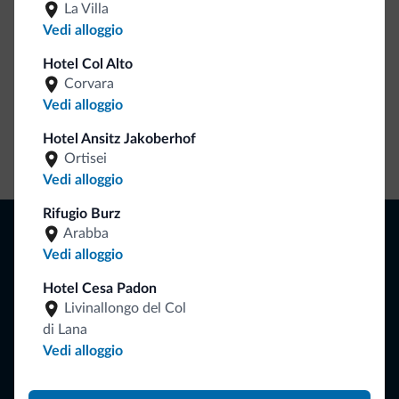
La Villa
Vedi alloggio
Hotel Col Alto
Corvara
Vedi alloggio
Hotel Ansitz Jakoberhof
Vai allo shop
Ortisei
Vedi alloggio
Rifugio Burz
Naviga
Arabba
Dove dormire
Vedi alloggio
Attività locali
Hotel Cesa Padon
Offerte
Livinallongo del Col
Dove andare
Cosa fare
di Lana
Vedi alloggio
Pianifica la vacanza