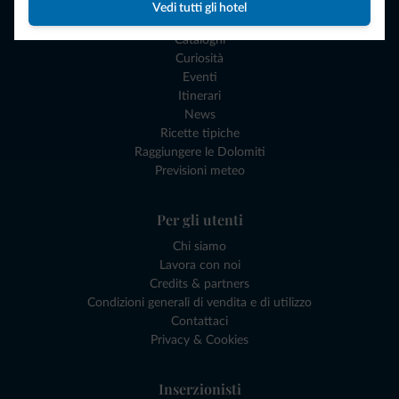
Esperienze e Buoni Regalo
Vedi tutti gli hotel
I nostri Gadgets Dolomiti
Cataloghi
Curiosità
Eventi
Itinerari
News
Ricette tipiche
Raggiungere le Dolomiti
Previsioni meteo
Per gli utenti
Chi siamo
Lavora con noi
Credits & partners
Condizioni generali di vendita e di utilizzo
Contattaci
Privacy & Cookies
Inserzionisti