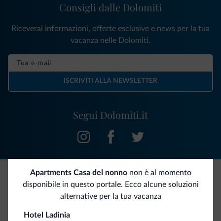
Consigli dalle Dolomiti
Riceverai informazioni, offerte esclusive e news per la tua
vacanza nelle Dolomiti.
ISCRIVITI ALLA NEWSLETTER
Segui Dolomiti.it
Apartments Casa del nonno
non è al momento
disponibile in questo portale. Ecco alcune soluzioni
Be Original, scopri la nuova collezione
alternative per la tua vacanza
Ce l'avete chiesto in tanti. Ecco la nuova collezione firmata
Hotel Ladinia
Dolomiti.it!