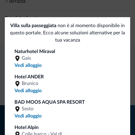
Terrazza
Servizi ed extra
Villa sulla passeggiata
non è al momento disponibile in
Banco escursioni guidate
questo portale. Ecco alcune soluzioni alternative per la
tua vacanza
Naturhotel Miraval
Gais
Vantaggi esclusivi Dolomiti.it
Vedi alloggio
Hotel ANDER
Contatto
Tariffe
Richieste non
Brunico
diretto
vantaggiose
vincolanti
Vedi alloggio
BAD MOOS AQUA SPA RESORT
Sesto
Consigli dalle Dolomiti
Vedi alloggio
Hotel Alpin
Riceverai informazioni, offerte esclusive e news per la tua
Colle Isarco - Val di
vacanza nelle Dolomiti.