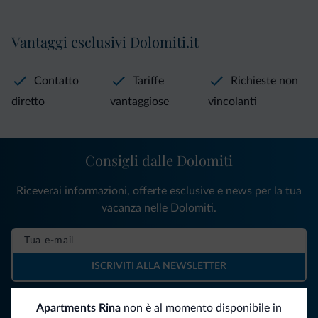
Vantaggi esclusivi Dolomiti.it
Contatto
Tariffe
Richieste non
diretto
vantaggiose
vincolanti
Consigli dalle Dolomiti
Riceverai informazioni, offerte esclusive e news per la tua
vacanza nelle Dolomiti.
ISCRIVITI ALLA NEWSLETTER
Apartments Rina
non è al momento disponibile in
Segui Dolomiti.it