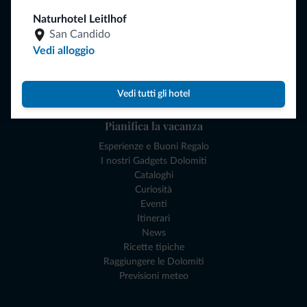
Naviga
Naturhotel Leitlhof
Dove dormire
San Candido
Attività locali
Vedi alloggio
Offerte
Dove andare
Cosa fare
Vedi tutti gli hotel
Pianifica la vacanza
Esperienze e Buoni Regalo
I nostri Gadgets Dolomiti
Cataloghi
Curiosità
Eventi
Itinerari
News
Ricette tipiche
Raggiungere le Dolomiti
Previsioni meteo