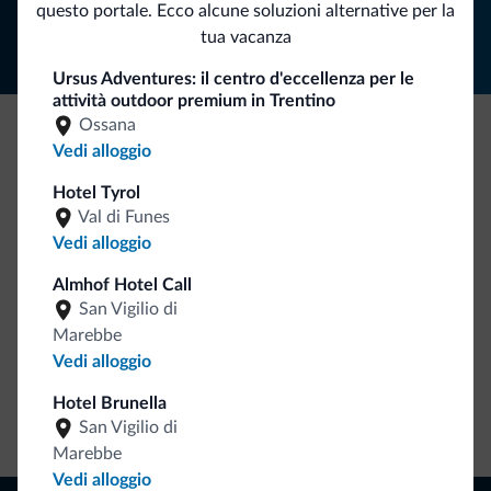
questo portale. Ecco alcune soluzioni alternative per la
tua vacanza
Ursus Adventures: il centro d'eccellenza per le
attività outdoor premium in Trentino
Ossana
Vedi alloggio
Be Original, scopri la nuova collezione
Ce l'avete chiesto in tanti. Ecco la nuova collezione firmata
Hotel Tyrol
Val di Funes
Dolomiti.it!
Vedi alloggio
Almhof Hotel Call
San Vigilio di
Marebbe
Vedi alloggio
Hotel Brunella
Vai allo shop
San Vigilio di
Marebbe
Vedi alloggio