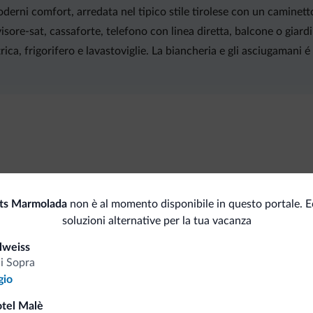
derni comfort, arredata nel tipico stile tirolese con un caminett
sore-sat, cassaforte, telefono con linea diretta, balcone o giard
trica, frigorifero e lavastoviglie. La biancheria e gli asciugamani
Carta di credito
ts Marmolada
non è al momento disponibile in questo portale. 
soluzioni alternative per la tua vacanza
i.it
lweiss
di Sopra
gio
Tariffe vantaggiose
otel Malè