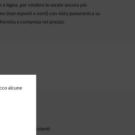
o a legna, per rendere le serate ancora più
ino (non esposti a nord) con vista panoramica su
 é formita e compresa nel prezzo.
Ecco alcune
Richieste non vincolanti