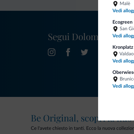
Malè
Vedi allog
Ecogreen 
San Gi
Segui Dolomiti.it
Vedi allog
Kronplatz
Valdao
Vedi allog
Oberwies
Brunic
Vedi allog
Be Original, scopri la nuo
Ce l'avete chiesto in tanti. Ecco la nuova collezio