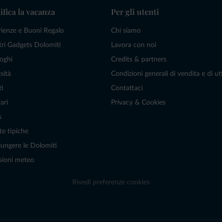
ifica la vacanza
Per gli utenti
rienze e Buoni Regalo
Chi siamo
tri Gadgets Dolomiti
Lavora con noi
oghi
Credits & partners
sità
Condizioni generali di vendita e di uti
ti
Contattaci
ari
Privacy & Cookies
s
te tipiche
ungere le Dolomiti
sioni meteo
Rivedi preferenze cookies