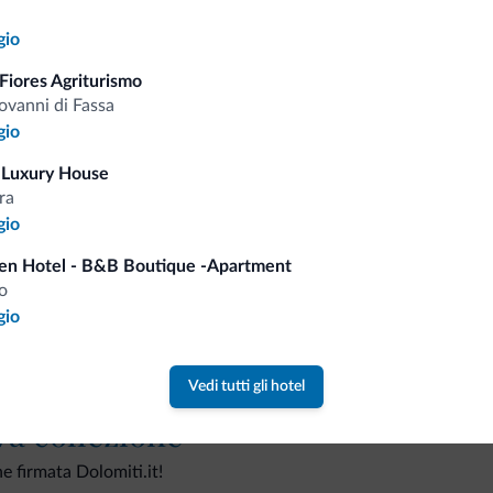
gio
Fiores Agriturismo
ovanni di Fassa
Consigli dalle Dolom
gio
 Luxury House
Riceverai informazioni, offerte esclusiv
ra
gio
en Hotel - B&B Boutique -Apartment
o
gio
Vedi tutti gli hotel
va collezione
ne firmata Dolomiti.it!