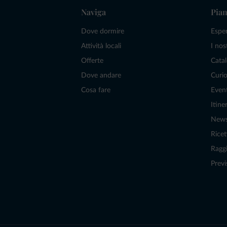
Naviga
Pian
Dove dormire
Espe
Attività locali
I nos
Offerte
Catal
Dove andare
Curio
Cosa fare
Even
Itiner
New
Ricet
Raggi
Previ