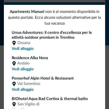
ISCRIVITI ALLA NEWSLETTER
Apartments Manuel
non è al momento disponibile in
questo portale. Ecco alcune soluzioni alternative per la
Segui Dolomiti.it
tua vacanza
Ursus Adventures: il centro d'eccellenza per le
attività outdoor premium in Trentino
Ossana
Vedi alloggio
Residence Alba Nova
Be Original, scopri la nuova collezione
Andalo
Ce l'avete chiesto in tanti. Ecco la nuova collezione firmata
Vedi alloggio
Dolomiti.it!
Penserhof Alpin Hotel & Restaurant
Val Sarentino
Vedi alloggio
BIOhotel Aqua Bad Cortina & thermal baths
San Vigilio di