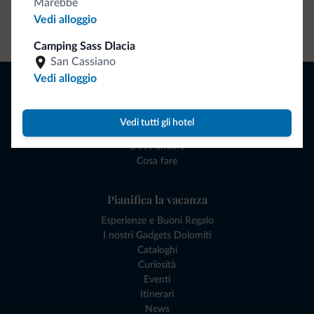
Marebbe
Vedi alloggio
Vai allo shop
Camping Sass Dlacia
San Cassiano
Vedi alloggio
Naviga
Dove dormire
Attività locali
Vedi tutti gli hotel
Offerte
Dove andare
Cosa fare
Pianifica la vacanza
Esperienze e Buoni Regalo
I nostri Gadgets Dolomiti
Cataloghi
Curiosità
Eventi
Itinerari
News