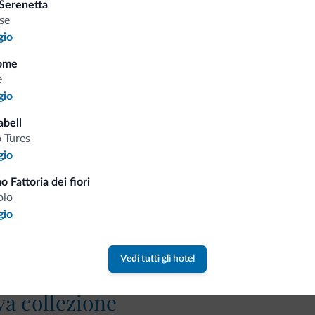
Serenetta
Tariffe vantaggiose
se
gio
ome
e
gio
Consigli dalle Dolom
abell
 Tures
Riceverai informazioni, offerte esclusiv
gio
o Fattoria dei fiori
olo
gio
Vedi tutti gli hotel
va collezione