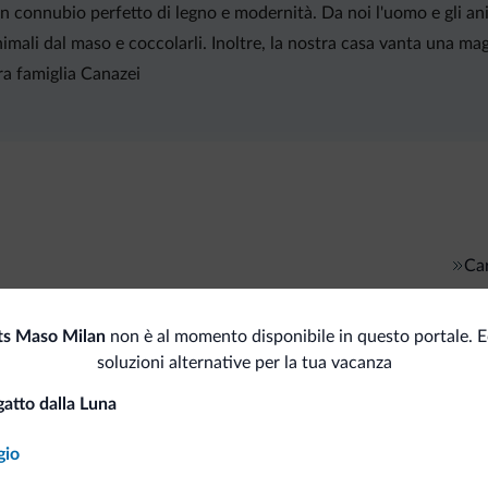
n connubio perfetto di legno e modernità. Da noi l'uomo e gli ani
nimali dal maso e coccolarli. Inoltre, la nostra casa vanta una ma
ra famiglia Canazei
Car
Pagamenti
s Maso Milan
non è al momento disponibile in questo portale. 
soluzioni alternative per la tua vacanza
atto dalla Luna
i.it
gio