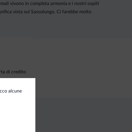
mali vivono in completa armonia e i nostri ospiti
gnifica vista sul Sassolungo. Ci farebbe molto
ta di credito
Ecco alcune