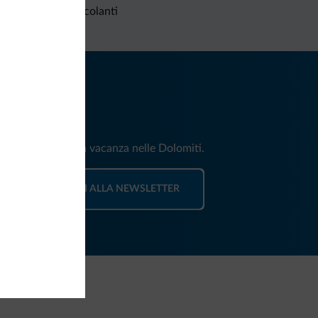
Richieste non vincolanti
iti
e e news per la tua vacanza nelle Dolomiti.
ISCRIVITI ALLA NEWSLETTER