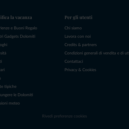
ifica la vacanza
Per gli utenti
rienze e Buoni Regalo
Chi siamo
tri Gadgets Dolomiti
Lavora con noi
oghi
Credits & partners
sità
Condizioni generali di vendita e di uti
ti
Contattaci
ari
Privacy & Cookies
s
te tipiche
ungere le Dolomiti
sioni meteo
Rivedi preferenze cookies