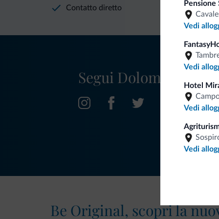
Pensione 
Contatto diretto
Cavale
Vedi allog
FantasyH
Tambr
Vedi allog
Segui Dolomiti.it
Hotel Mir
Campo
Vedi allog
Agriturism
Sospir
Vedi allog
Be Original, scopri la nuo