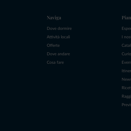
Naviga
Pian
Dove dormire
Espe
Attività locali
I nos
Offerte
Catal
Dove andare
Curio
Cosa fare
Even
Itiner
New
Ricet
Raggi
Previ