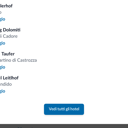
olerhof
o
Tariffe vantaggiose
gio
 Dolomiti
di Cadore
gio
Consigli dalle Dolom
 Taufer
rtino di Castrozza
gio
Riceverai informazioni, offerte esclusiv
l Leitlhof
andido
gio
Vedi tutti gli hotel