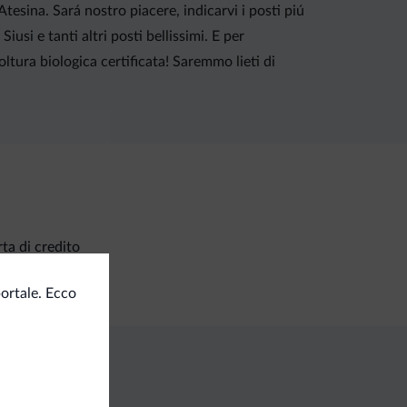
tesina. Sará nostro piacere, indicarvi i posti piú
iusi e tanti altri posti bellissimi. E per
ltura biologica certificata! Saremmo lieti di
ta di credito
ortale. Ecco