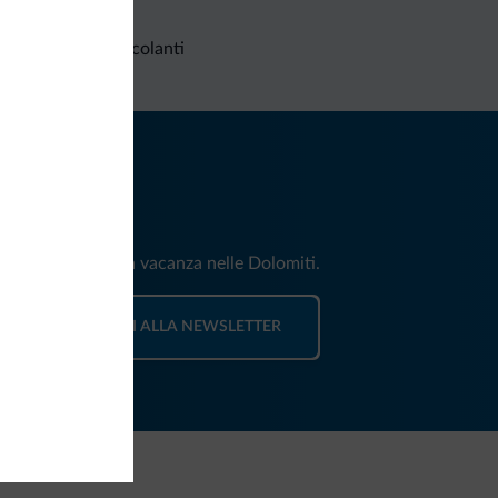
Richieste non vincolanti
iti
e e news per la tua vacanza nelle Dolomiti.
ISCRIVITI ALLA NEWSLETTER