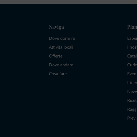
Naviga
Pian
Dove dormire
Espe
Attività locali
I nos
Offerte
Catal
Dove andare
Curio
Cosa fare
Even
Itiner
New
Ricet
Raggi
Previ