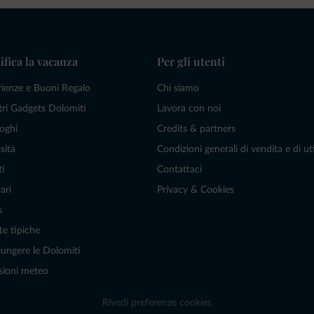
ifica la vacanza
Per gli utenti
rienze e Buoni Regalo
Chi siamo
tri Gadgets Dolomiti
Lavora con noi
oghi
Credits & partners
sità
Condizioni generali di vendita e di uti
ti
Contattaci
ari
Privacy & Cookies
s
te tipiche
ungere le Dolomiti
sioni meteo
Rivedi preferenze cookies