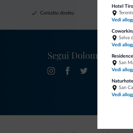
Hotel Tir
Terent
Contatto diretto
Vedi allog
Coworking
Selva 
Vedi allog
Segui Dolomiti.it
Residence
San Ma
Vedi allog
Naturhote
San C
Vedi allog