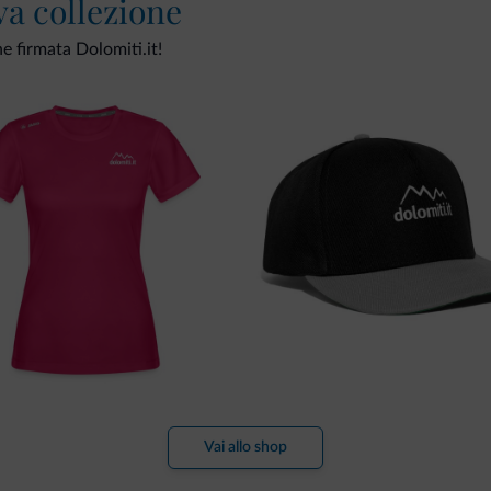
va collezione
ne firmata Dolomiti.it!
Vai allo shop