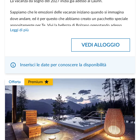
La vacanza da sogno del 2027 inizia già adesso al Laurin.
Sappiamo che le emozioni delle vacanze iniziano quando si immagina
dove andare, ed è per questo che abbiamo creato un pacchetto speciale
appositamente per Te. Vivi la bellezza di Bolzano prenotando adesso,
Leggi di più
lasciando al 2027 solo la preparazione dei bagagli. Effettuando una
prenotazione anticipata, potrai usufruire di un prezzo eccezionalmente
VEDI ALLOGGIO
vantaggioso per il Tuo prossimo viaggio da sogno.
L’offerta si intende valida per tutta la durata del 2027, ad esclusione di
giorni festivi e del periodo dei mercatini. La cancellazione è gratuita fino a
Inserisci le date per conoscere la disponibilità
60 giorni prima dell’arrivo, fino a 30 giorni prima dell’arrivo verrà
applicata una penale del 50% e da 30 giorni prima dell’arrivo la penale
Offerta
Premium
ammonta all’intero prezzo del soggiorno. Prenotabile entro il 30
dicembre 2026.