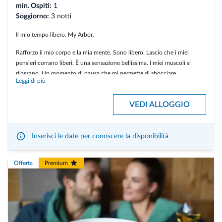
min. Ospiti:
1
Soggiorno:
3 notti
Il mio tempo libero. My Arbor.
Rafforzo il mio corpo e la mia mente. Sono libero. Lascio che i miei
pensieri corrano liberi. È una sensazione bellissima. I miei muscoli si
rilassano. Un momento di pausa che mi permette di sbocciare.
Leggi di più
Durante il mio soggiorno mi godo un massaggio rilassarmi e un
massaggio ricaricarmi.
VEDI ALLOGGIO
Inserisci le date per conoscere la disponibilità
Offerta
Premium