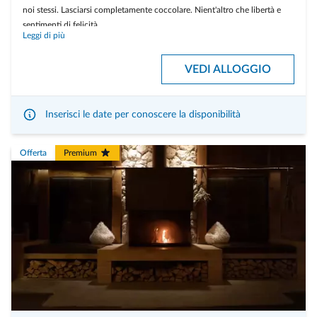
noi stessi. Lasciarsi completamente coccolare. Nient'altro che libertà e
sentimenti di felicità.
Leggi di più
Nella mia suite mi aspetta uno spumante analcolico con cioccolatini fatti
in casa e il letto è decorato con petali di rosa. Come futura mamma, mi
VEDI ALLOGGIO
aspetta un rilassante massaggio "Mommy-to-be-Moment". Per un
completo relax, c'è un nido privato all'aperto per coccole per una
giornata intera.
Inserisci le date per conoscere la disponibilità
Offerta
Premium