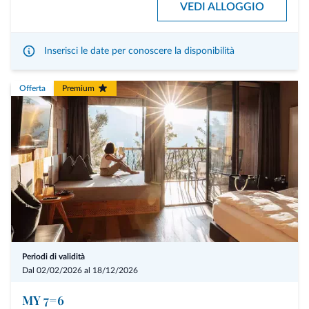
un letto a forma di cuore decorato con petali di rosa, una raffinata wine
VEDI ALLOGGIO
experience con 3 calici (disponibile anche in versione analcolica) e 50
minuti di My Spa riservati solo a noi due. Puro relax, intimità e momenti
da custodire.
Inserisci le date per conoscere la disponibilità
Offerta
Premium
Periodi di validità
Dal 02/02/2026 al 18/12/2026
MY 7=6