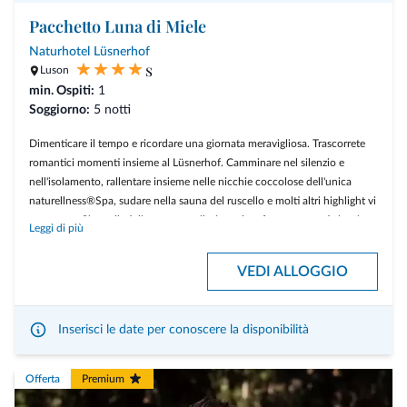
Pacchetto Luna di Miele
Naturhotel Lüsnerhof
s
Luson
min. Ospiti:
1
Soggiorno:
5 notti
Dimenticare il tempo e ricordare una giornata meravigliosa. Trascorrete
romantici momenti insieme al Lüsnerhof. Camminare nel silenzio e
nell'isolamento, rallentare insieme nelle nicchie coccolose dell'unica
naturellness®Spa, sudare nella sauna del ruscello e molti altri highlight vi
aspettano. Siamo lieti di poter contribuire a dare forma a questi giorni
Leggi di più
speciali.
VEDI ALLOGGIO
Servizi inclusi
A partire da 5 notti con la pensione benessere a ¾
1 massaggio di coppia nella casetta de Bagni Alpini Quarzite
Inserisci le date per conoscere la disponibilità
1 Rituale dei Bagni Alpini con floating nella grotta salina
1 cena cromantica al lume di candela nella nostra cantina dei vini
Offerta
Premium
1 bottiglia di Prosecco + praline fatte in casa all’arrivo in camera