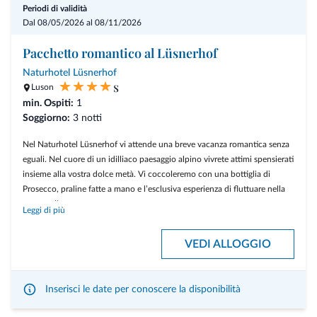
Periodi di validità
Dal 08/05/2026 al 08/11/2026
Pacchetto romantico al Lüsnerhof
Naturhotel Lüsnerhof
s
Luson
min. Ospiti:
1
Soggiorno:
3 notti
Nel Naturhotel Lüsnerhof vi attende una breve vacanza romantica senza
eguali. Nel cuore di un idilliaco paesaggio alpino vivrete attimi spensierati
insieme alla vostra dolce metà. Vi coccoleremo con una bottiglia di
Prosecco, praline fatte a mano e l’esclusiva esperienza di fluttuare nella
grotta salina.
Leggi di più
Servizi inclusi
VEDI ALLOGGIO
3 notti al Lüsnerhof con pensione benessere ¾ (arrivo di domenica,
lunedì o martedì)
1 bottiglia di Prosecco e praline fatte in casa all’arrivo in camera
Inserisci le date per conoscere la disponibilità
1 rituale dei bagni alpini con ingresso alla grotta salina