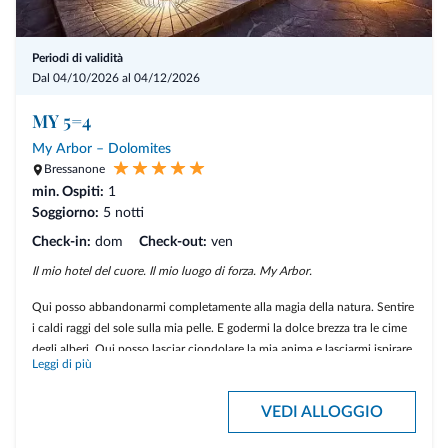
Periodi di validità
Dal 04/10/2026 al 04/12/2026
MY 5=4
My Arbor – Dolomites
Bressanone
min. Ospiti:
1
Soggiorno:
5 notti
Check-in:
dom
Check-out:
ven
Il mio hotel del cuore. Il mio luogo di forza. My Arbor.
Qui posso abbandonarmi completamente alla magia della natura. Sentire
i caldi raggi del sole sulla mia pelle. E godermi la dolce brezza tra le cime
degli alberi. Qui posso lasciar ciondolare la mia anima e lasciarmi ispirare
Leggi di più
dall'energia positiva del bosco. Non vedo l'ora di assaggiare deliziose
specialità culinarie e di farmi coccolare.
VEDI ALLOGGIO
Se arrivo di domenica, ricevo una notte gratis.