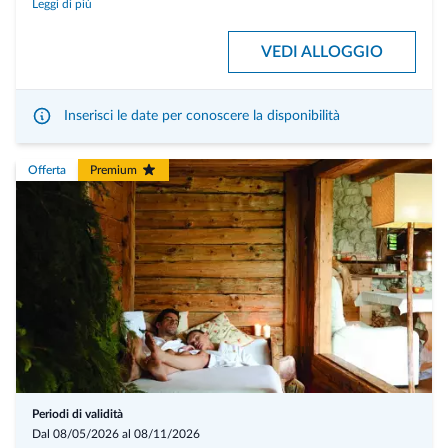
Leggi di più
un’esperienza speciale, fatta di attenzioni, intimità e piccoli gesti che
scaldano il cuore.
VEDI ALLOGGIO
Al vostro arrivo troverete in camera un bouquet di fiori, prosecco e
cioccolatini.
Cena a lume di candela con accompagnamento di vino la sera che
Inserisci le date per conoscere la disponibilità
preferite
Bagno d'acqua per due persone
Offerta
Premium
Periodi di validità
Dal 08/05/2026 al 08/11/2026