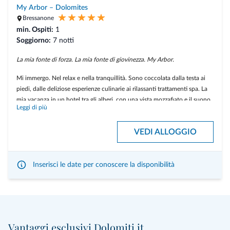
My Arbor – Dolomites
Bressanone
min. Ospiti:
1
Soggiorno:
7 notti
La mia fonte di forza. La mia fonte di giovinezza. My Arbor.
Mi immergo. Nel relax e nella tranquillità. Sono coccolata dalla testa ai
piedi, dalle deliziose esperienze culinarie ai rilassanti trattamenti spa. La
mia vacanza in un hotel tra gli alberi, con una vista mozzafiato e il suono
Leggi di più
rilassante della natura che mi culla per addormentarmi, è un'esperienza
indimenticabile.
VEDI ALLOGGIO
L'esclusivo pacchetto di 7 notti al prezzo di 6 è un delizioso bonus che mi
permette di avere una notte in più tra le cime degli alberi.
Inserisci le date per conoscere la disponibilità
Vantaggi esclusivi Dolomiti.it