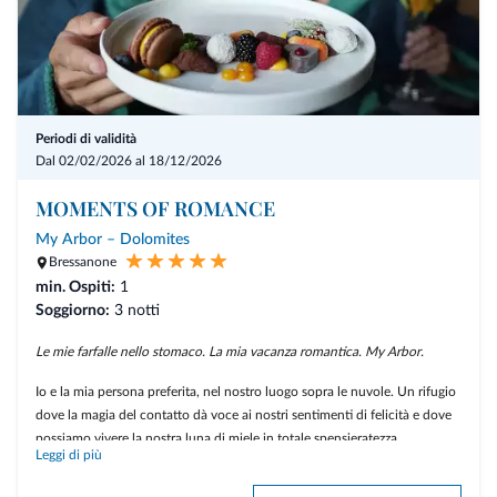
Periodi di validità
Dal 02/02/2026 al 18/12/2026
MOMENTS OF ROMANCE
My Arbor – Dolomites
Bressanone
min. Ospiti:
1
Soggiorno:
3 notti
Le mie farfalle nello stomaco. La mia vacanza romantica. My Arbor.
Io e la mia persona preferita, nel nostro luogo sopra le nuvole. Un rifugio
dove la magia del contatto dà voce ai nostri sentimenti di felicità e dove
possiamo vivere la nostra luna di miele in totale spensieratezza.
Leggi di più
All’arrivo mi attendono champagne con fragole al cioccolato in camera,