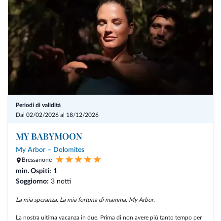
Rallentamento nell'ambiente unico della naturellnessSpa
Piscina, vasche idromassaggio e laghetto naturale nel Lüsner Badl
Area saune con 11 saune progettate individualmente
Le casette dei bagni alpini Quarzit e Terra
nicchie accoglienti nelle nostre sale relax, nel giardino e lungo il
sentiero della consapevolezza
rituali naturellness® come il rituale sciamanico nella capanna
Periodi di validità
sudatoria (escl.)
Dal 02/02/2026 al 18/12/2026
NUOVO
: infusi a tema nella nuova sauna rituale naturellness®
MY BABYMOON
NUOVO
: programma naturellness® Mindfulness con yoga, Qi Gong
e meditazione nella nuova Yoga Shala (parzialmente incluso)
My Arbor – Dolomites
NUOVO
: nuova palestra con attrezzature Technogym e parete di
Bressanone
arrampicata boulder.
min. Ospiti:
1
Soggiorno:
NUOVO:
3 notti
bagno di ghiaccio guidato nella vasca in pietra naturale
(escl.)
La mia speranza. La mia fortuna di mamma. My Arbor.
La nostra ultima vacanza in due. Prima di non avere più tanto tempo per