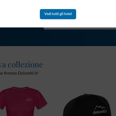
Riceverai informazioni, offerte esclusiv
Vedi tutti gli hotel
va collezione
ne firmata Dolomiti.it!