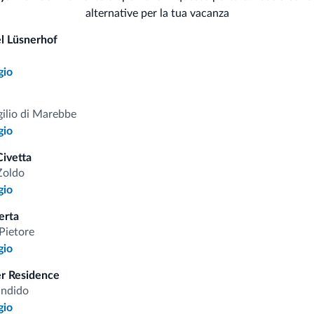
Animali
Per
alternative per la tua vacanza
Animali ammessi
l Lüsnerhof
Serv
Sci
gio
Cas
gilio di Marebbe
gio
i.it
ivetta
Zoldo
gio
Tariffe vantaggiose
erta
Pietore
gio
er Residence
Consigli dalle Dolom
andido
gio