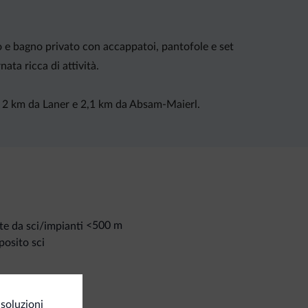
 e bagno privato con accappatoi, pantofole e set
ata ricca di attività.
sta 2 km da Laner e 2,1 km da Absam-Maierl.
<500 m
te da sci/impianti
osito sci
t e attività
soluzioni