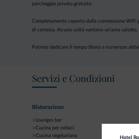
parcheggio privato gratuito.
Completamente coperto dalla connessione WiFi gra
di cortesia. Alcune unità vantano un'area salotto, 
Potrete dedicare il tempo libero a numerose attivi
Servizi e Condizioni
Ristorazione
Lounges bar
Cucina per celiaci
Cucina vegetariana
Hotel Ro