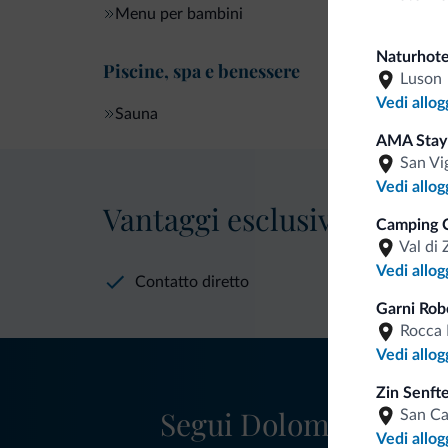
Menu per bambini
Naturhote
Piscine, spa e benessere
Luson
Vedi allog
Sauna
AMA Stay
San Vi
Vedi allog
Vantaggi esclusivi Dolomit
Camping C
Val di 
Vedi allog
Contatto diretto
Garni Rob
Rocca 
Vedi allog
Zin Senft
Segui Dolomiti.it
San C
Vedi allog