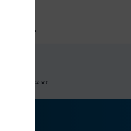
corsi trekking
izi generali
setta di sicurezza
Richieste non vincolanti
iti