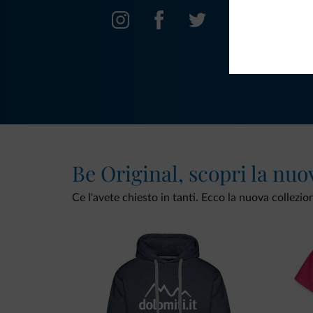
Be Original, scopri la nuo
Ce l'avete chiesto in tanti. Ecco la nuova collezio