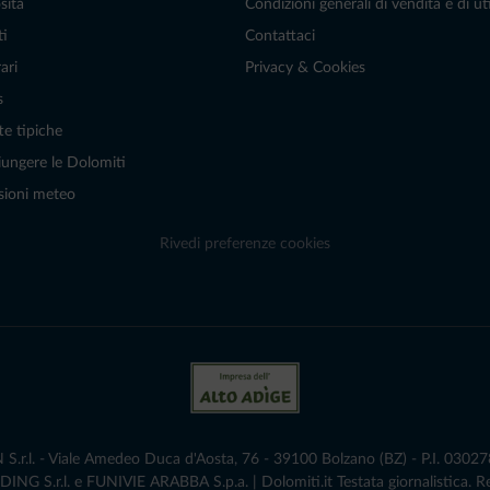
sità
Condizioni generali di vendita e di uti
ti
Contattaci
ari
Privacy & Cookies
s
te tipiche
ungere le Dolomiti
sioni meteo
Rivedi preferenze cookies
r.l. - Viale Amedeo Duca d'Aosta, 76 - 39100 Bolzano (BZ) - P.I. 0302786
G S.r.l. e FUNIVIE ARABBA S.p.a. | Dolomiti.it Testata giornalistica. 