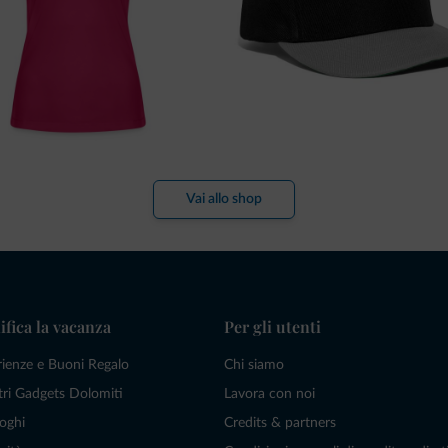
Vai allo shop
ifica la vacanza
Per gli utenti
rienze e Buoni Regalo
Chi siamo
tri Gadgets Dolomiti
Lavora con noi
oghi
Credits & partners