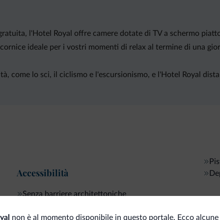
tuita, l'Hotel Royal offre camere dotate di TV a schermo piatto
cornice ideale per i vostri momenti di relax al termine di una giorn
tà, come lo sci, il ciclismo e l'escursionismo, e l'Hotel Royal di
Pis
Accessibilità
Dep
Senza barriere architettoniche
Spor
yal
non è al momento disponibile in questo portale. Ecco alcune 