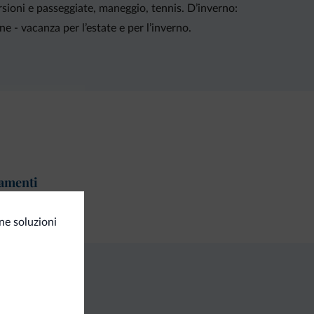
sioni e passeggiate, maneggio, tennis. D’inverno:
e - vacanza per l’estate e per l’inverno.
amenti
ta di credito
ne soluzioni