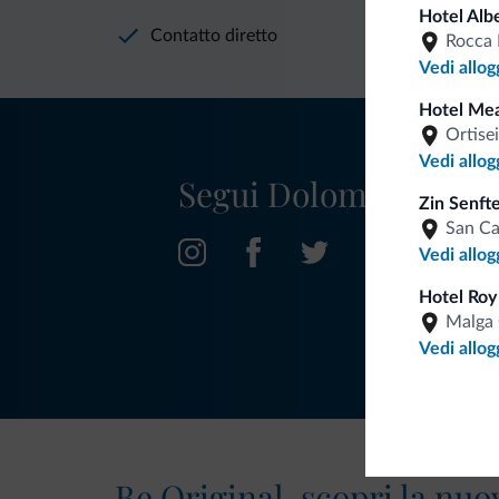
Hotel Alb
Contatto diretto
Rocca 
Vedi allog
Hotel Mea
Ortisei
Vedi allog
Segui Dolomiti.it
Zin Senft
San C
Vedi allog
Hotel Roy
Malga 
Vedi allog
Be Original, scopri la nuo