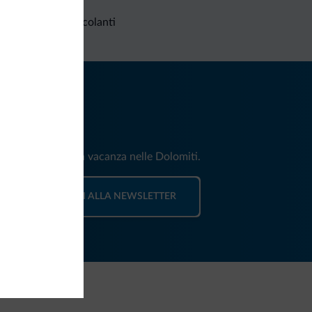
Richieste non vincolanti
iti
e e news per la tua vacanza nelle Dolomiti.
ISCRIVITI ALLA NEWSLETTER