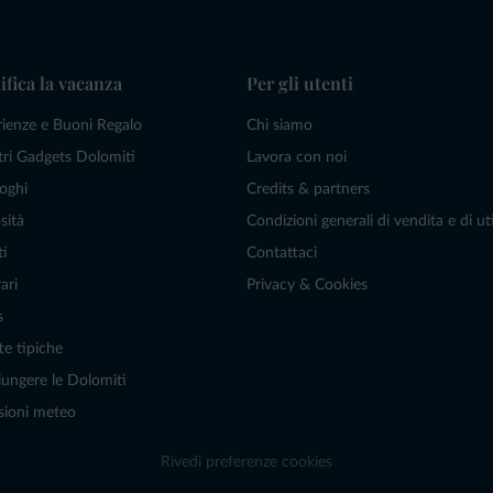
ifica la vacanza
Per gli utenti
rienze e Buoni Regalo
Chi siamo
tri Gadgets Dolomiti
Lavora con noi
oghi
Credits & partners
sità
Condizioni generali di vendita e di uti
ti
Contattaci
ari
Privacy & Cookies
s
te tipiche
ungere le Dolomiti
sioni meteo
Rivedi preferenze cookies