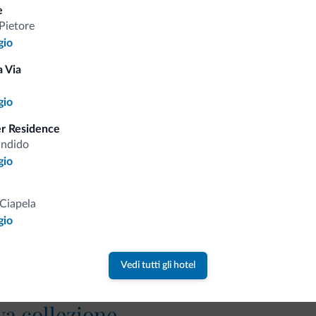
e
Tariffe vantaggiose
Pietore
gio
 Via
gio
Consigli dalle Dolom
er Residence
andido
Riceverai informazioni, offerte esclusiv
gio
Ciapela
gio
Vedi tutti gli hotel
va collezione