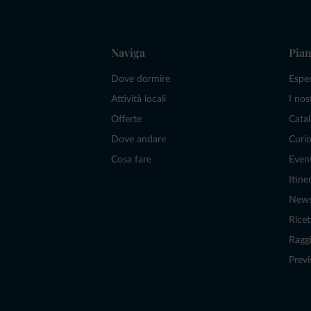
Naviga
Pian
Dove dormire
Espe
Attività locali
I nos
Offerte
Catal
Dove andare
Curio
Cosa fare
Even
Itiner
New
Ricet
Raggi
Previ