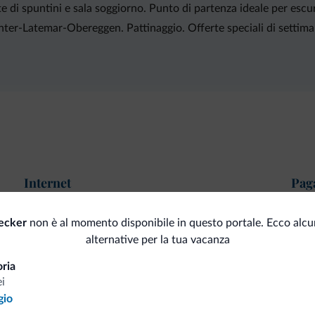
 di spuntini e sala soggiorno. Punto di partenza ideale per escur
center-Latemar-Obereggen. Pattinaggio. Offerte speciali di settiman
Internet
Pag
Wi-Fi gratuito
Car
ecker
non è al momento disponibile in questo portale. Ecco alcu
alternative per la tua vacanza
oria
i
i.it
gio