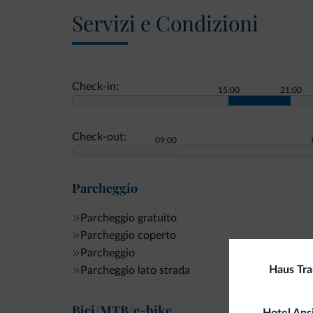
Servizi e Condizioni
Check-in:
15:00
21:00
Check-out:
09:00
Parcheggio
Parcheggio gratuito
Parcheggio coperto
Parcheggio
Haus Tra
Parcheggio lato strada
Bici/MTB/e-bike