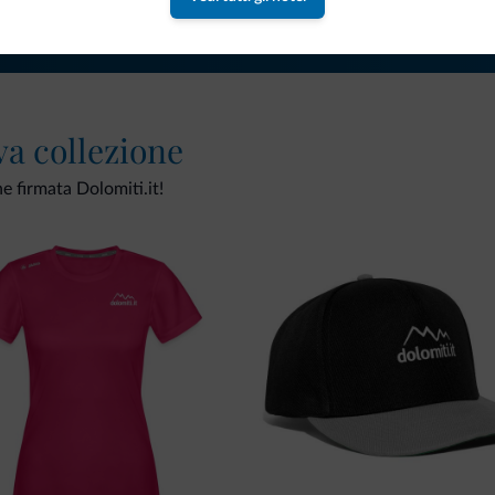
va collezione
ne firmata Dolomiti.it!