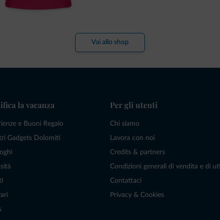
Vai allo shop
ifica la vacanza
Per gli utenti
rienze e Buoni Regalo
Chi siamo
tri Gadgets Dolomiti
Lavora con noi
oghi
Credits & partners
sità
Condizioni generali di vendita e di uti
ti
Contattaci
ari
Privacy & Cookies
s