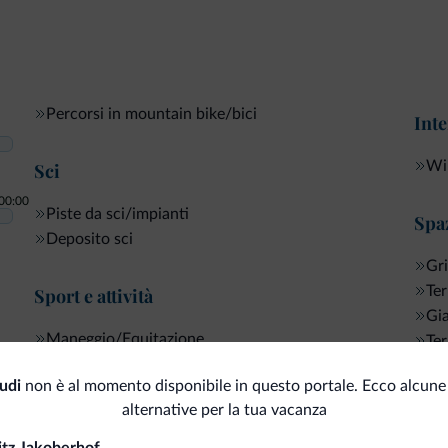
Percorsi in mountain bike/bici
Inte
Wi-
Sci
00:00
Piste da sci/impianti
Spaz
Deposito sci
Gri
Ter
Sport e attività
Gi
Maneggio/Equitazione
Ter
udi
non è al momento disponibile in questo portale. Ecco alcune 
Servizi generali
Serv
alternative per la tua vacanza
Struttura non fumatori
Ban