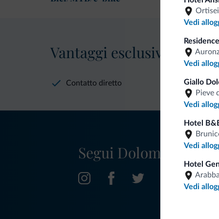
Hotel Ans
Ortisei
Vedi allog
Residence
Vantaggi esclusivi Dolomit
Auronz
Vedi allog
Giallo Dol
Contatto diretto
Pieve 
Vedi allog
Hotel B&
Brunic
Vedi allog
Segui Dolomiti.it
Hotel Gen
Arabb
Vedi allog