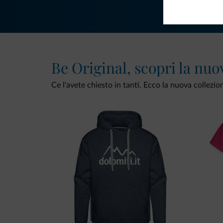
Be Original, scopri la nuo
Ce l'avete chiesto in tanti. Ecco la nuova collezio