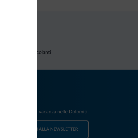
Richieste non vincolanti
iti
e e news per la tua vacanza nelle Dolomiti.
ISCRIVITI ALLA NEWSLETTER