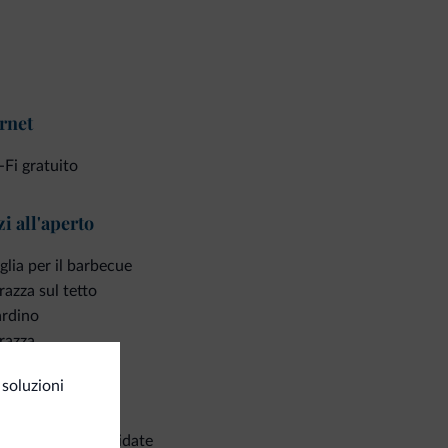
rnet
Fi gratuito
i all'aperto
glia per il barbecue
razza sul tetto
ardino
razza
soluzioni
izi ed extra
co escursioni guidate