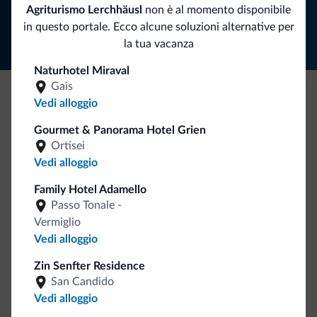
Segui Dolomiti.it
Agriturismo Lerchhäusl
non è al momento disponibile
in questo portale. Ecco alcune soluzioni alternative per
la tua vacanza
Naturhotel Miraval
Gais
Vedi alloggio
Be Original, scopri la nuova collezione
Gourmet & Panorama Hotel Grien
Ce l'avete chiesto in tanti. Ecco la nuova collezione firmata
Ortisei
Dolomiti.it!
Vedi alloggio
Family Hotel Adamello
Passo Tonale -
Vermiglio
Vedi alloggio
Zin Senfter Residence
Vai allo shop
San Candido
Vedi alloggio