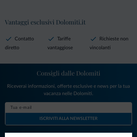
Vantaggi esclusivi Dolomiti.it
Contatto
Tariffe
Richieste non
diretto
vantaggiose
vincolanti
Consigli dalle Dolomiti
Riceverai informazioni, offerte esclusive e news per la tua
vacanza nelle Dolomiti.
ISCRIVITI ALLA NEWSLETTER