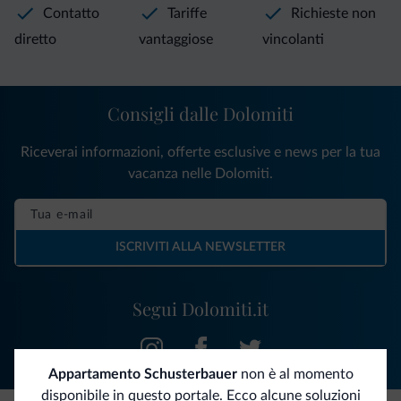
Contatto
Tariffe
Richieste non
diretto
vantaggiose
vincolanti
Consigli dalle Dolomiti
Riceverai informazioni, offerte esclusive e news per la tua
vacanza nelle Dolomiti.
ISCRIVITI ALLA NEWSLETTER
Segui Dolomiti.it
Appartamento Schusterbauer
non è al momento
disponibile in questo portale. Ecco alcune soluzioni