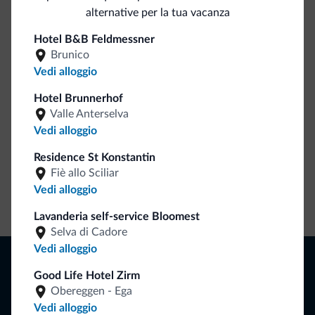
alternative per la tua vacanza
Be Original, scopri la nuova collezione
Hotel B&B Feldmessner
Ce l'avete chiesto in tanti. Ecco la nuova collezione firmata
Brunico
Dolomiti.it!
Vedi alloggio
Hotel Brunnerhof
Valle Anterselva
Vedi alloggio
Residence St Konstantin
Fiè allo Sciliar
Vedi alloggio
Vai allo shop
Lavanderia self-service Bloomest
Selva di Cadore
Vedi alloggio
Naviga
Good Life Hotel Zirm
Dove dormire
Obereggen - Ega
Attività locali
Offerte
Vedi alloggio