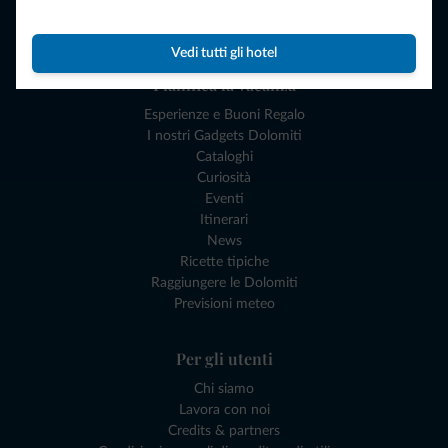
Dove andare
Cosa fare
Vedi tutti gli hotel
Pianifica la vacanza
Esperienze e Buoni Regalo
I nostri Gadgets Dolomiti
Cataloghi
Curiosità
Eventi
Itinerari
News
Ricette tipiche
Raggiungere le Dolomiti
Previsioni meteo
Per gli utenti
Chi siamo
Lavora con noi
Credits & partners