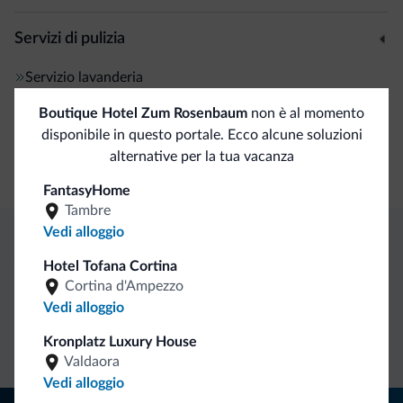
Servizi di pulizia
Servizio lavanderia
Boutique Hotel Zum Rosenbaum
non è al momento
Pagamenti
disponibile in questo portale. Ecco alcune soluzioni
alternative per la tua vacanza
Carta di credito
FantasyHome
Tambre
Vedi alloggio
Vantaggi esclusivi Dolomiti.it
Hotel Tofana Cortina
Cortina d'Ampezzo
Vedi alloggio
Contatto
Tariffe
Richieste non
diretto
vantaggiose
vincolanti
Kronplatz Luxury House
Valdaora
Vedi alloggio