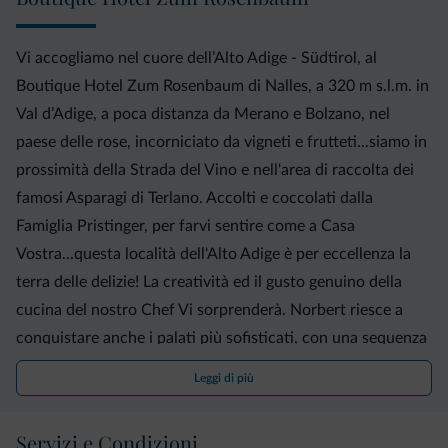
Vi accogliamo nel cuore dell’Alto Adige - Südtirol, al
Boutique Hotel Zum Rosenbaum di Nalles, a 320 m s.l.m. in
Val d’Adige, a poca distanza da Merano e Bolzano, nel
paese delle rose, incorniciato da vigneti e frutteti...siamo in
prossimità della Strada del Vino e nell'area di raccolta dei
famosi Asparagi di Terlano. Accolti e coccolati dalla
Famiglia Pristinger, per farvi sentire come a Casa
Vostra...questa località dell'Alto Adige è per eccellenza la
terra delle delizie! La creatività ed il gusto genuino della
cucina del nostro Chef Vi sorprenderà. Norbert riesce a
conquistare anche i palati più sofisticati, con una sequenza
di manicaretti che si alternano nel corso dell’anno, proprio
Leggi di più
per sottolineare il legame con le stagioni e la terra. In
primavera Re in tavola sono gli Asparagi, raccolti
Servizi e Condizioni