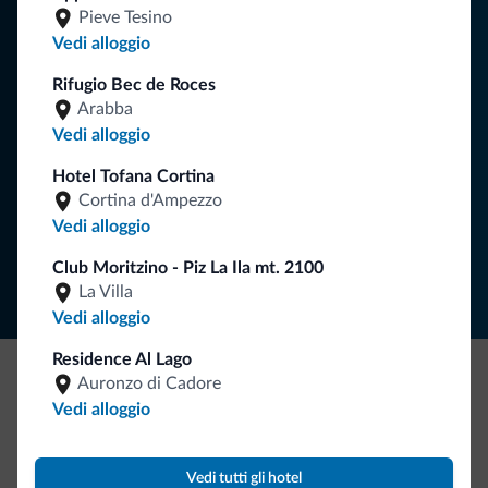
Consigli dalle Dolomiti
Pieve Tesino
Vedi alloggio
Riceverai informazioni, offerte esclusive e news per la tua
vacanza nelle Dolomiti.
Rifugio Bec de Roces
Arabba
Vedi alloggio
ISCRIVITI ALLA NEWSLETTER
Hotel Tofana Cortina
Cortina d'Ampezzo
Vedi alloggio
Segui Dolomiti.it
Club Moritzino - Piz La Ila mt. 2100
La Villa
Vedi alloggio
Residence Al Lago
Auronzo di Cadore
Be Original, scopri la nuova collezione
Vedi alloggio
Ce l'avete chiesto in tanti. Ecco la nuova collezione firmata
Dolomiti.it!
Vedi tutti gli hotel