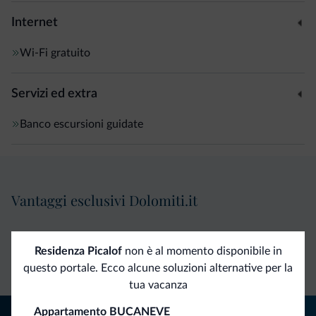
Internet
Wi-Fi gratuito
Servizi ed extra
Banco escursioni guidate
Vantaggi esclusivi Dolomiti.it
Contatto
Tariffe
Richieste non
Residenza Picalof
non è al momento disponibile in
diretto
vantaggiose
vincolanti
questo portale. Ecco alcune soluzioni alternative per la
tua vacanza
Appartamento BUCANEVE