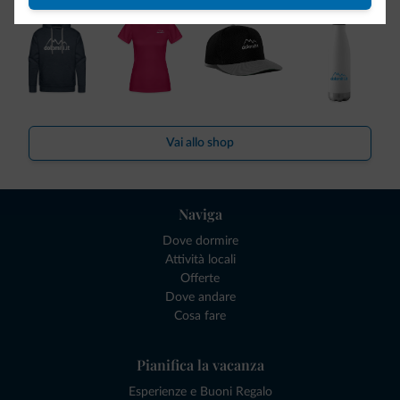
Vai allo shop
Naviga
Dove dormire
Attività locali
Offerte
Dove andare
Cosa fare
Pianifica la vacanza
Esperienze e Buoni Regalo