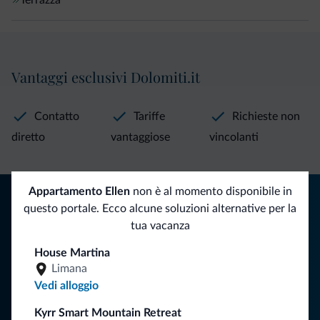
Vantaggi esclusivi Dolomiti.it
Contatto
Tariffe
Richieste non
diretto
vantaggiose
vincolanti
Appartamento Ellen
non è al momento disponibile in
Consigli dalle Dolomiti
questo portale. Ecco alcune soluzioni alternative per la
tua vacanza
Riceverai informazioni, offerte esclusive e news per la tua
vacanza nelle Dolomiti.
House Martina
Limana
Vedi alloggio
ISCRIVITI ALLA NEWSLETTER
Kyrr Smart Mountain Retreat