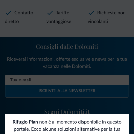
Contatto
Tariffe
Richieste non
diretto
vantaggiose
vincolanti
Consigli dalle Dolomiti
Riceverai informazioni, offerte esclusive e news per la tua
vacanza nelle Dolomiti.
ISCRIVITI ALLA NEWSLETTER
Segui Dolomiti.it
Rifugio Plan
non è al momento disponibile in questo
portale. Ecco alcune soluzioni alternative per la tua