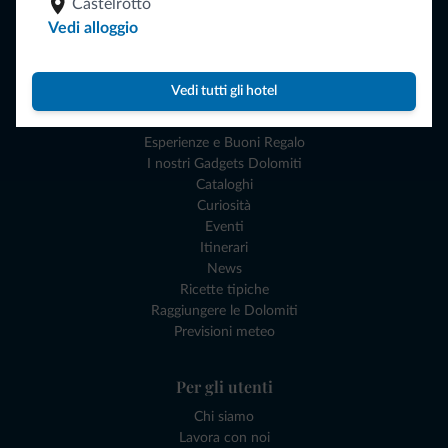
Castelrotto
Offerte
Vedi alloggio
Dove andare
Cosa fare
Vedi tutti gli hotel
Pianifica la vacanza
Esperienze e Buoni Regalo
I nostri Gadgets Dolomiti
Cataloghi
Curiosità
Eventi
Itinerari
News
Ricette tipiche
Raggiungere le Dolomiti
Previsioni meteo
Per gli utenti
Chi siamo
Lavora con noi