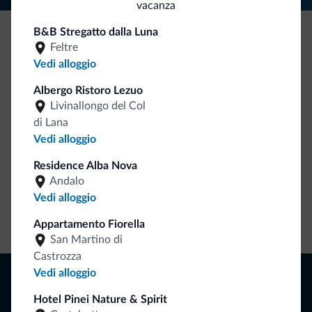
vacanza
B&B Stregatto dalla Luna
Feltre
Be Original, scopri la nuova collezione
Vedi alloggio
Ce l'avete chiesto in tanti. Ecco la nuova collezione firmata
Dolomiti.it!
Albergo Ristoro Lezuo
Livinallongo del Col
di Lana
Vedi alloggio
Residence Alba Nova
Andalo
Vedi alloggio
Vai allo shop
Appartamento Fiorella
San Martino di
Castrozza
Naviga
Vedi alloggio
Dove dormire
Hotel Pinei Nature & Spirit
Attività locali