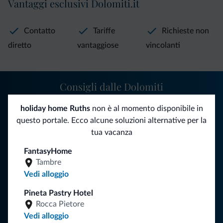
Vantaggi esclusivi Dolomiti.it
Contatto
Tariffe
Richieste non
diretto
vantaggiose
vincolanti
Consigli dalle Dolomiti
Riceverai informazioni, offerte esclusive e news per la tua
holiday home Ruths
non è al momento disponibile in
vacanza nelle Dolomiti.
questo portale. Ecco alcune soluzioni alternative per la
tua vacanza
FantasyHome
ISCRIVITI ALLA NEWSLETTER
Tambre
Vedi alloggio
Segui Dolomiti.it
Pineta Pastry Hotel
Rocca Pietore
Vedi alloggio